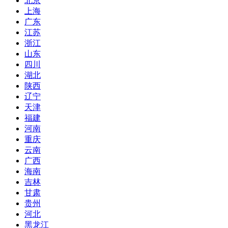
北京
上海
广东
江苏
浙江
山东
四川
湖北
陕西
辽宁
天津
福建
河南
重庆
云南
广西
海南
吉林
甘肃
贵州
河北
黑龙江