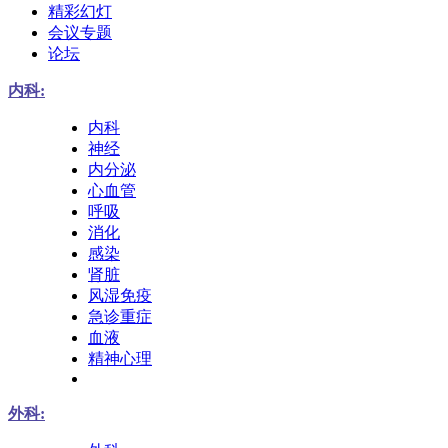
精彩幻灯
会议专题
论坛
内科:
内科
神经
内分泌
心血管
呼吸
消化
感染
肾脏
风湿免疫
急诊重症
血液
精神心理
外科: