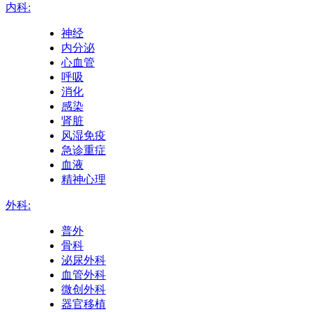
内科:
神经
内分泌
心血管
呼吸
消化
感染
肾脏
风湿免疫
急诊重症
血液
精神心理
外科:
普外
骨科
泌尿外科
血管外科
微创外科
器官移植