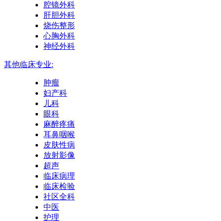
腔镜外科
肝胆外科
烧伤整形
心胸外科
神经外科
其他临床专业:
肿瘤
妇产科
儿科
眼科
麻醉疼痛
耳鼻咽喉
皮肤性病
放射影像
超声
临床病理
临床检验
社区全科
中医
护理