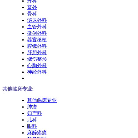
外科
普外
骨科
泌尿外科
血管外科
微创外科
器官移植
腔镜外科
肝胆外科
烧伤整形
心胸外科
神经外科
其他临床专业:
其他临床专业
肿瘤
妇产科
儿科
眼科
麻醉疼痛