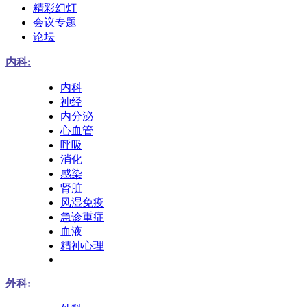
精彩幻灯
会议专题
论坛
内科:
内科
神经
内分泌
心血管
呼吸
消化
感染
肾脏
风湿免疫
急诊重症
血液
精神心理
外科: