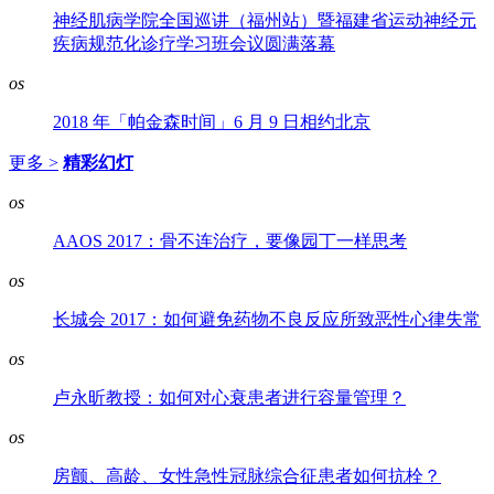
神经肌病学院全国巡讲（福州站）暨福建省运动神经元
疾病规范化诊疗学习班会议圆满落幕
os
2018 年「帕金森时间」6 月 9 日相约北京
更多 >
精彩幻灯
os
AAOS 2017：骨不连治疗，要像园丁一样思考
os
长城会 2017：如何避免药物不良反应所致恶性心律失常
os
卢永昕教授：如何对心衰患者进行容量管理？
os
房颤、高龄、女性急性冠脉综合征患者如何抗栓？