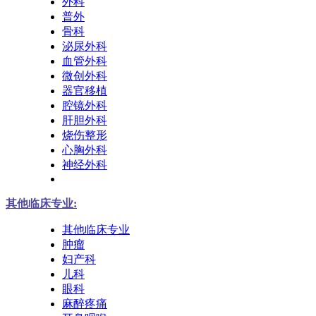
外科
普外
骨科
泌尿外科
血管外科
微创外科
器官移植
腔镜外科
肝胆外科
烧伤整形
心胸外科
神经外科
其他临床专业:
其他临床专业
肿瘤
妇产科
儿科
眼科
麻醉疼痛