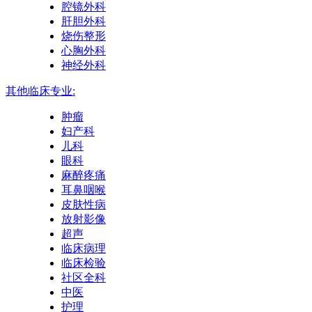
腔镜外科
肝胆外科
烧伤整形
心胸外科
神经外科
其他临床专业:
肿瘤
妇产科
儿科
眼科
麻醉疼痛
耳鼻咽喉
皮肤性病
放射影像
超声
临床病理
临床检验
社区全科
中医
护理