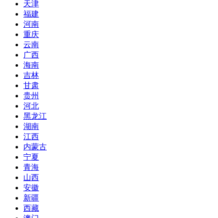
天津
福建
河南
重庆
云南
广西
海南
吉林
甘肃
贵州
河北
黑龙江
湖南
江西
内蒙古
宁夏
青海
山西
安徽
新疆
西藏