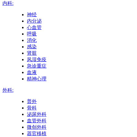
内科:
神经
内分泌
心血管
呼吸
消化
感染
肾脏
风湿免疫
急诊重症
血液
精神心理
外科:
普外
骨科
泌尿外科
血管外科
微创外科
器官移植