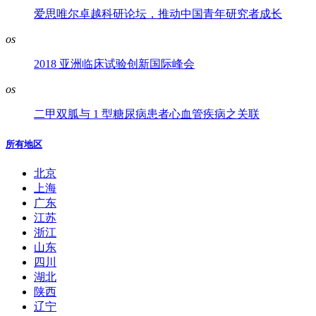
爱思唯尔卓越科研论坛，推动中国青年研究者成长
os
2018 亚洲临床试验创新国际峰会
os
二甲双胍与 1 型糖尿病患者心血管疾病之关联
所有地区
北京
上海
广东
江苏
浙江
山东
四川
湖北
陕西
辽宁