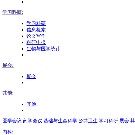
学习科研:
学习科研
信息检索
论文写作
科研申报
生物与医学统计
展会:
展会
其他:
其他
医学会议
药学会议
基础与生命科学
公共卫生
学习科研
展会
其
内科: