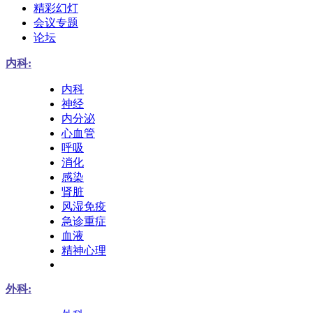
精彩幻灯
会议专题
论坛
内科:
内科
神经
内分泌
心血管
呼吸
消化
感染
肾脏
风湿免疫
急诊重症
血液
精神心理
外科: