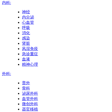
内科:
神经
内分泌
心血管
呼吸
消化
感染
肾脏
风湿免疫
急诊重症
血液
精神心理
外科:
普外
骨科
泌尿外科
血管外科
微创外科
器官移植