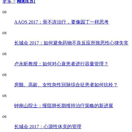
更多 >
精彩幻灯
os
AAOS 2017：骨不连治疗，要像园丁一样思考
os
长城会 2017：如何避免药物不良反应所致恶性心律失常
os
卢永昕教授：如何对心衰患者进行容量管理？
os
房颤、高龄、女性急性冠脉综合征患者如何抗栓？
os
钟南山院士：慢阻肺长期维持治疗策略的新进展
os
长城会 2017：心源性休克的管理