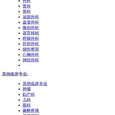
外科
普外
骨科
泌尿外科
血管外科
微创外科
器官移植
腔镜外科
肝胆外科
烧伤整形
心胸外科
神经外科
其他临床专业:
其他临床专业
肿瘤
妇产科
儿科
眼科
麻醉疼痛