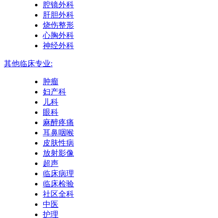
腔镜外科
肝胆外科
烧伤整形
心胸外科
神经外科
其他临床专业:
肿瘤
妇产科
儿科
眼科
麻醉疼痛
耳鼻咽喉
皮肤性病
放射影像
超声
临床病理
临床检验
社区全科
中医
护理