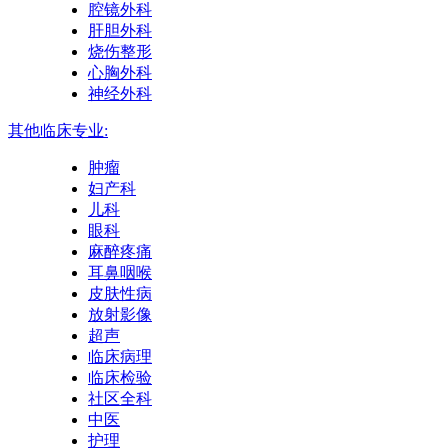
腔镜外科
肝胆外科
烧伤整形
心胸外科
神经外科
其他临床专业:
肿瘤
妇产科
儿科
眼科
麻醉疼痛
耳鼻咽喉
皮肤性病
放射影像
超声
临床病理
临床检验
社区全科
中医
护理