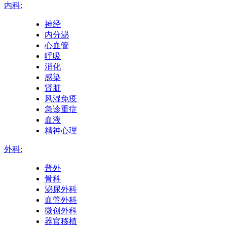
内科:
神经
内分泌
心血管
呼吸
消化
感染
肾脏
风湿免疫
急诊重症
血液
精神心理
外科:
普外
骨科
泌尿外科
血管外科
微创外科
器官移植