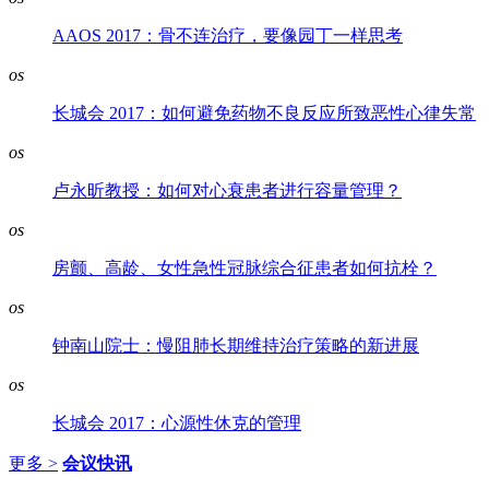
AAOS 2017：骨不连治疗，要像园丁一样思考
os
长城会 2017：如何避免药物不良反应所致恶性心律失常
os
卢永昕教授：如何对心衰患者进行容量管理？
os
房颤、高龄、女性急性冠脉综合征患者如何抗栓？
os
钟南山院士：慢阻肺长期维持治疗策略的新进展
os
长城会 2017：心源性休克的管理
更多 >
会议快讯