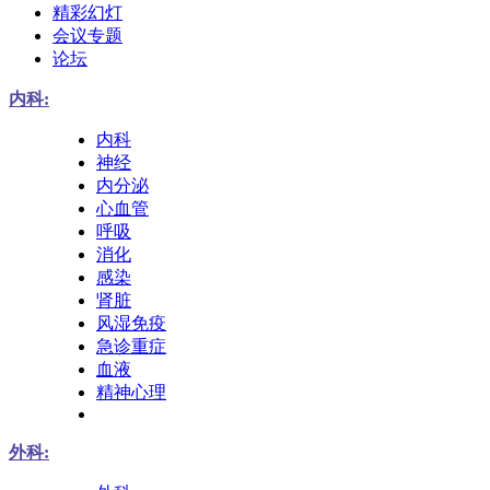
精彩幻灯
会议专题
论坛
内科:
内科
神经
内分泌
心血管
呼吸
消化
感染
肾脏
风湿免疫
急诊重症
血液
精神心理
外科: