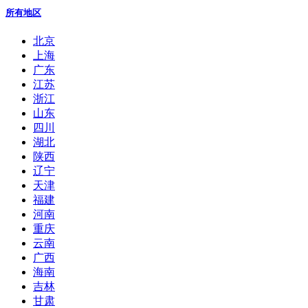
所有地区
北京
上海
广东
江苏
浙江
山东
四川
湖北
陕西
辽宁
天津
福建
河南
重庆
云南
广西
海南
吉林
甘肃