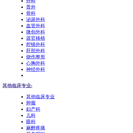
外科
普外
骨科
泌尿外科
血管外科
微创外科
器官移植
腔镜外科
肝胆外科
烧伤整形
心胸外科
神经外科
其他临床专业:
其他临床专业
肿瘤
妇产科
儿科
眼科
麻醉疼痛