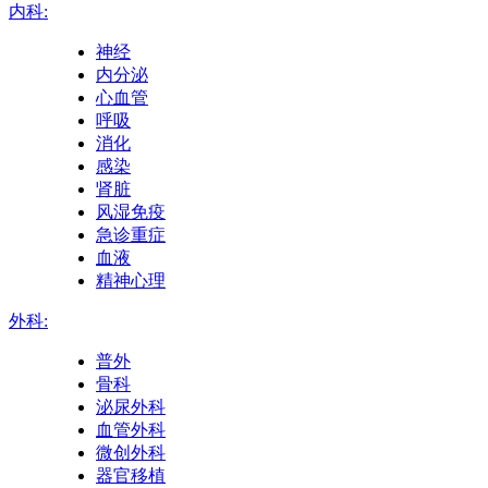
内科:
神经
内分泌
心血管
呼吸
消化
感染
肾脏
风湿免疫
急诊重症
血液
精神心理
外科:
普外
骨科
泌尿外科
血管外科
微创外科
器官移植