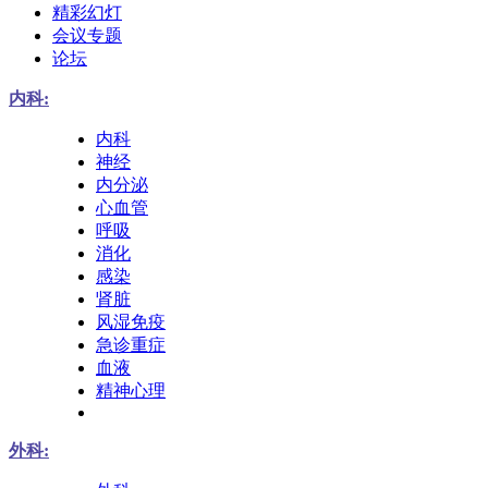
精彩幻灯
会议专题
论坛
内科:
内科
神经
内分泌
心血管
呼吸
消化
感染
肾脏
风湿免疫
急诊重症
血液
精神心理
外科: