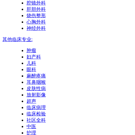
腔镜外科
肝胆外科
烧伤整形
心胸外科
神经外科
其他临床专业:
肿瘤
妇产科
儿科
眼科
麻醉疼痛
耳鼻咽喉
皮肤性病
放射影像
超声
临床病理
临床检验
社区全科
中医
护理