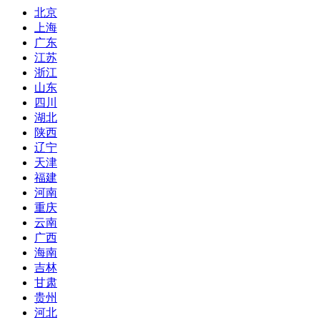
北京
上海
广东
江苏
浙江
山东
四川
湖北
陕西
辽宁
天津
福建
河南
重庆
云南
广西
海南
吉林
甘肃
贵州
河北