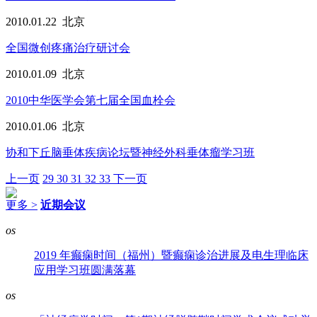
2010.01.22
北京
全国微创疼痛治疗研讨会
2010.01.09
北京
2010中华医学会第七届全国血栓会
2010.01.06
北京
协和下丘脑垂体疾病论坛暨神经外科垂体瘤学习班
上一页
29
30
31
32
33
下一页
更多 >
近期会议
os
2019 年癫痫时间（福州）暨癫痫诊治进展及电生理临床
应用学习班圆满落幕
os