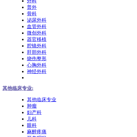
外科
普外
骨科
泌尿外科
血管外科
微创外科
器官移植
腔镜外科
肝胆外科
烧伤整形
心胸外科
神经外科
其他临床专业:
其他临床专业
肿瘤
妇产科
儿科
眼科
麻醉疼痛