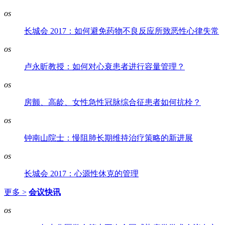
os
长城会 2017：如何避免药物不良反应所致恶性心律失常
os
卢永昕教授：如何对心衰患者进行容量管理？
os
房颤、高龄、女性急性冠脉综合征患者如何抗栓？
os
钟南山院士：慢阻肺长期维持治疗策略的新进展
os
长城会 2017：心源性休克的管理
更多 >
会议快讯
os