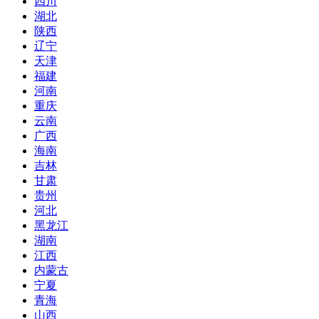
四川
湖北
陕西
辽宁
天津
福建
河南
重庆
云南
广西
海南
吉林
甘肃
贵州
河北
黑龙江
湖南
江西
内蒙古
宁夏
青海
山西