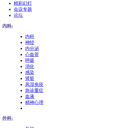
精彩幻灯
会议专题
论坛
内科:
内科
神经
内分泌
心血管
呼吸
消化
感染
肾脏
风湿免疫
急诊重症
血液
精神心理
外科: