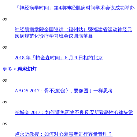
「神经病学时间」第4期神经肌病时间学术会议成功举办
os
神经肌病学院全国巡讲（福州站）暨福建省运动神经元
疾病规范化诊疗学习班会议圆满落幕
os
2018 年「帕金森时间」6 月 9 日相约北京
更多 >
精彩幻灯
os
AAOS 2017：骨不连治疗，要像园丁一样思考
os
长城会 2017：如何避免药物不良反应所致恶性心律失常
os
卢永昕教授：如何对心衰患者进行容量管理？