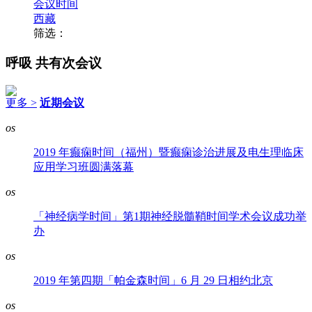
会议时间
西藏
筛选：
呼吸
共有次会议
更多 >
近期会议
os
2019 年癫痫时间（福州）暨癫痫诊治进展及电生理临床
应用学习班圆满落幕
os
「神经病学时间」第1期神经脱髓鞘时间学术会议成功举
办
os
2019 年第四期「帕金森时间」6 月 29 日相约北京
os