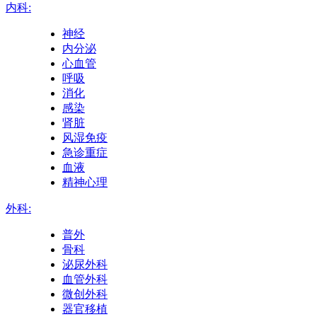
内科:
神经
内分泌
心血管
呼吸
消化
感染
肾脏
风湿免疫
急诊重症
血液
精神心理
外科:
普外
骨科
泌尿外科
血管外科
微创外科
器官移植