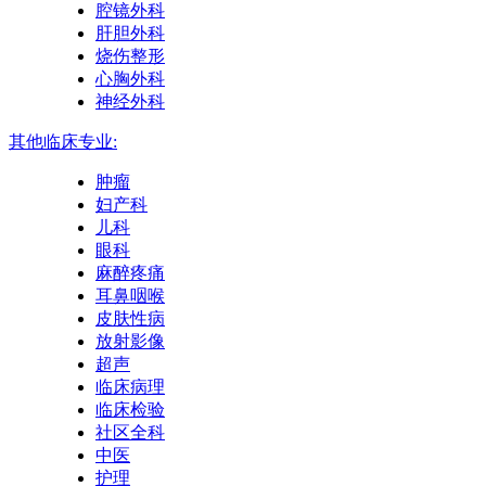
腔镜外科
肝胆外科
烧伤整形
心胸外科
神经外科
其他临床专业:
肿瘤
妇产科
儿科
眼科
麻醉疼痛
耳鼻咽喉
皮肤性病
放射影像
超声
临床病理
临床检验
社区全科
中医
护理