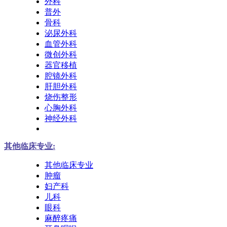
外科
普外
骨科
泌尿外科
血管外科
微创外科
器官移植
腔镜外科
肝胆外科
烧伤整形
心胸外科
神经外科
其他临床专业:
其他临床专业
肿瘤
妇产科
儿科
眼科
麻醉疼痛