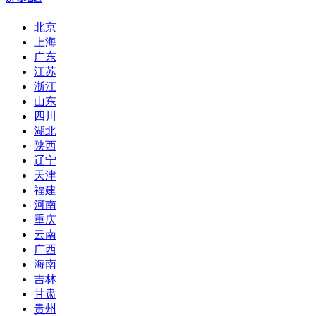
北京
上海
广东
江苏
浙江
山东
四川
湖北
陕西
辽宁
天津
福建
河南
重庆
云南
广西
海南
吉林
甘肃
贵州