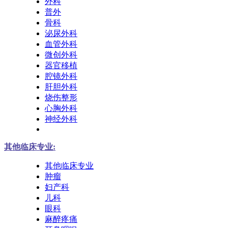
外科
普外
骨科
泌尿外科
血管外科
微创外科
器官移植
腔镜外科
肝胆外科
烧伤整形
心胸外科
神经外科
其他临床专业:
其他临床专业
肿瘤
妇产科
儿科
眼科
麻醉疼痛