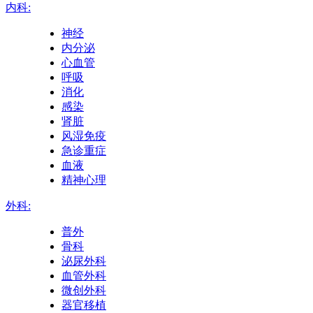
内科:
神经
内分泌
心血管
呼吸
消化
感染
肾脏
风湿免疫
急诊重症
血液
精神心理
外科:
普外
骨科
泌尿外科
血管外科
微创外科
器官移植