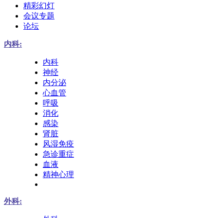
精彩幻灯
会议专题
论坛
内科:
内科
神经
内分泌
心血管
呼吸
消化
感染
肾脏
风湿免疫
急诊重症
血液
精神心理
外科: