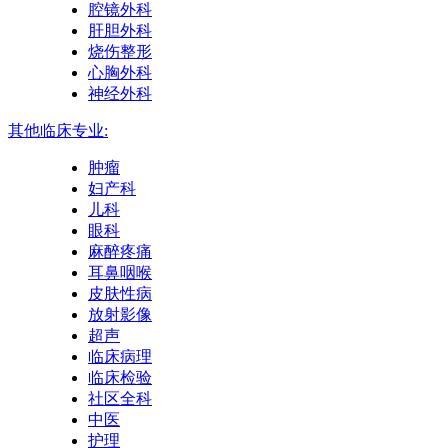
腔镜外科
肝胆外科
烧伤整形
心胸外科
神经外科
其他临床专业:
肿瘤
妇产科
儿科
眼科
麻醉疼痛
耳鼻咽喉
皮肤性病
放射影像
超声
临床病理
临床检验
社区全科
中医
护理