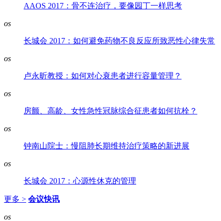
AAOS 2017：骨不连治疗，要像园丁一样思考
os
长城会 2017：如何避免药物不良反应所致恶性心律失常
os
卢永昕教授：如何对心衰患者进行容量管理？
os
房颤、高龄、女性急性冠脉综合征患者如何抗栓？
os
钟南山院士：慢阻肺长期维持治疗策略的新进展
os
长城会 2017：心源性休克的管理
更多 >
会议快讯
os