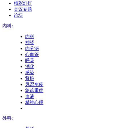
精彩幻灯
会议专题
论坛
内科:
内科
神经
内分泌
心血管
呼吸
消化
感染
肾脏
风湿免疫
急诊重症
血液
精神心理
外科: