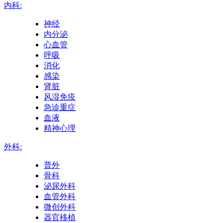
内科:
神经
内分泌
心血管
呼吸
消化
感染
肾脏
风湿免疫
急诊重症
血液
精神心理
外科:
普外
骨科
泌尿外科
血管外科
微创外科
器官移植