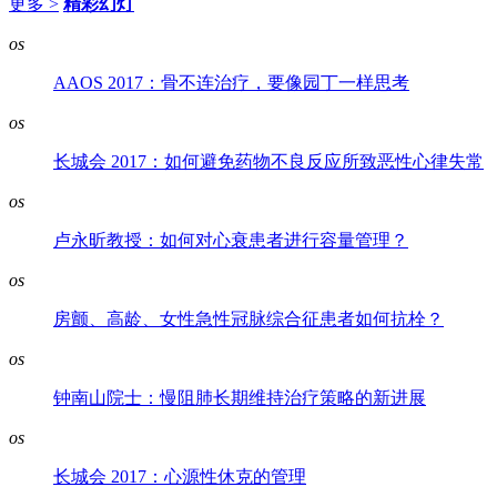
更多 >
精彩幻灯
os
AAOS 2017：骨不连治疗，要像园丁一样思考
os
长城会 2017：如何避免药物不良反应所致恶性心律失常
os
卢永昕教授：如何对心衰患者进行容量管理？
os
房颤、高龄、女性急性冠脉综合征患者如何抗栓？
os
钟南山院士：慢阻肺长期维持治疗策略的新进展
os
长城会 2017：心源性休克的管理