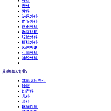
外科
普外
骨科
泌尿外科
血管外科
微创外科
器官移植
腔镜外科
肝胆外科
烧伤整形
心胸外科
神经外科
其他临床专业:
其他临床专业
肿瘤
妇产科
儿科
眼科
麻醉疼痛