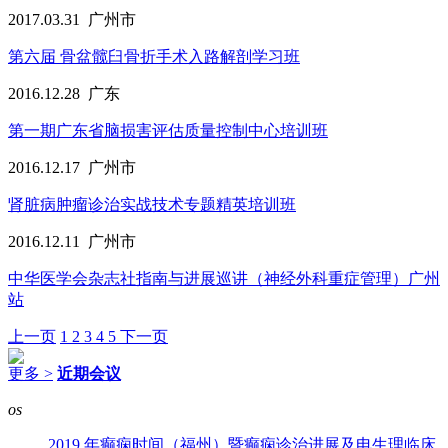
2017.03.31
广州市
第六届 骨盆髋臼骨折手术入路解剖学习班
2016.12.28
广东
第一期广东省脑损害评估质量控制中心培训班
2016.12.17
广州市
肾脏病肿瘤诊治实战技术专题精英培训班
2016.12.11
广州市
中华医学会杂志社指南与进展巡讲（神经外科重症管理）广州
站
上一页
1
2
3
4
5
下一页
更多 >
近期会议
os
2019 年癫痫时间（福州）暨癫痫诊治进展及电生理临床