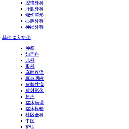
腔镜外科
肝胆外科
烧伤整形
心胸外科
神经外科
其他临床专业:
肿瘤
妇产科
儿科
眼科
麻醉疼痛
耳鼻咽喉
皮肤性病
放射影像
超声
临床病理
临床检验
社区全科
中医
护理