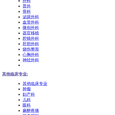
外科
普外
骨科
泌尿外科
血管外科
微创外科
器官移植
腔镜外科
肝胆外科
烧伤整形
心胸外科
神经外科
其他临床专业:
其他临床专业
肿瘤
妇产科
儿科
眼科
麻醉疼痛