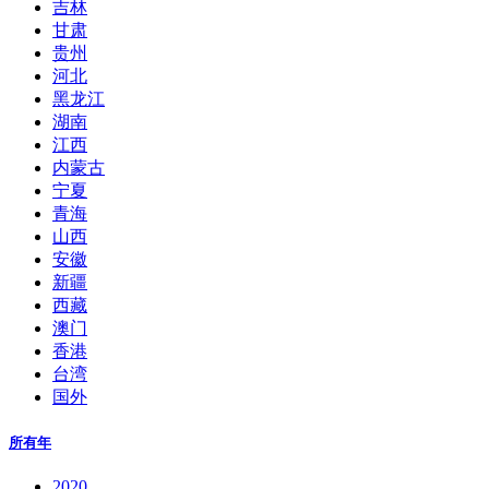
吉林
甘肃
贵州
河北
黑龙江
湖南
江西
内蒙古
宁夏
青海
山西
安徽
新疆
西藏
澳门
香港
台湾
国外
所有年
2020