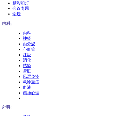
精彩幻灯
会议专题
论坛
内科:
内科
神经
内分泌
心血管
呼吸
消化
感染
肾脏
风湿免疫
急诊重症
血液
精神心理
外科: