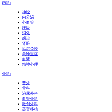
内科:
神经
内分泌
心血管
呼吸
消化
感染
肾脏
风湿免疫
急诊重症
血液
精神心理
外科:
普外
骨科
泌尿外科
血管外科
微创外科
器官移植