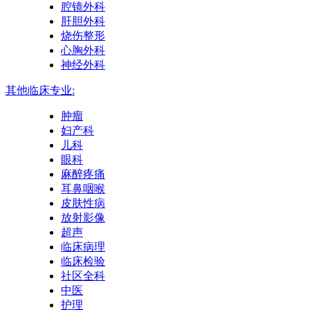
腔镜外科
肝胆外科
烧伤整形
心胸外科
神经外科
其他临床专业:
肿瘤
妇产科
儿科
眼科
麻醉疼痛
耳鼻咽喉
皮肤性病
放射影像
超声
临床病理
临床检验
社区全科
中医
护理