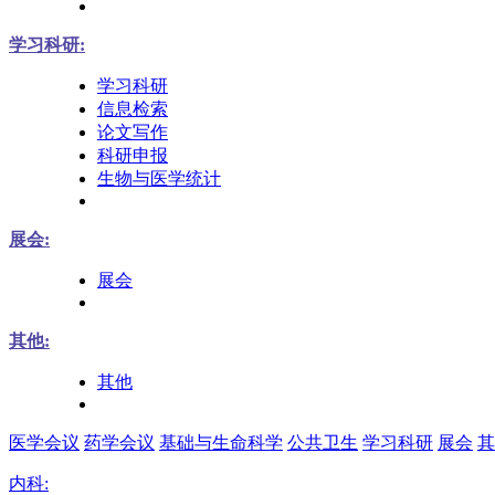
学习科研:
学习科研
信息检索
论文写作
科研申报
生物与医学统计
展会:
展会
其他:
其他
医学会议
药学会议
基础与生命科学
公共卫生
学习科研
展会
其
内科: