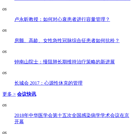
os
卢永昕教授：如何对心衰患者进行容量管理？
os
房颤、高龄、女性急性冠脉综合征患者如何抗栓？
os
钟南山院士：慢阻肺长期维持治疗策略的新进展
os
长城会 2017：心源性休克的管理
更多 >
会议快讯
os
2018年中华医学会第十五次全国感染病学学术会议在京
开幕
os