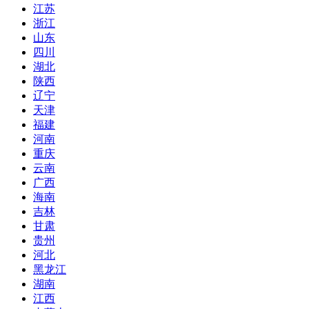
江苏
浙江
山东
四川
湖北
陕西
辽宁
天津
福建
河南
重庆
云南
广西
海南
吉林
甘肃
贵州
河北
黑龙江
湖南
江西