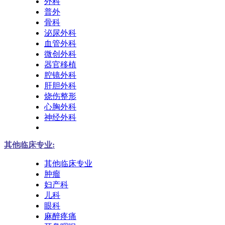
外科
普外
骨科
泌尿外科
血管外科
微创外科
器官移植
腔镜外科
肝胆外科
烧伤整形
心胸外科
神经外科
其他临床专业:
其他临床专业
肿瘤
妇产科
儿科
眼科
麻醉疼痛