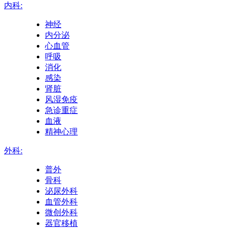
内科:
神经
内分泌
心血管
呼吸
消化
感染
肾脏
风湿免疫
急诊重症
血液
精神心理
外科:
普外
骨科
泌尿外科
血管外科
微创外科
器官移植