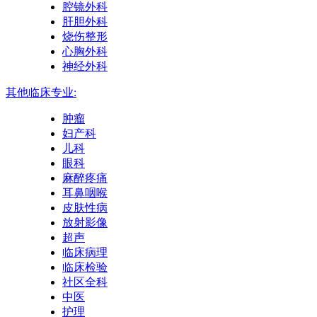
腔镜外科
肝胆外科
烧伤整形
心胸外科
神经外科
其他临床专业:
肿瘤
妇产科
儿科
眼科
麻醉疼痛
耳鼻咽喉
皮肤性病
放射影像
超声
临床病理
临床检验
社区全科
中医
护理