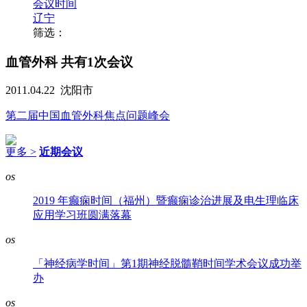
会议时间
辽宁
筛选：
血管外科
共有1次会议
2011.04.22
沈阳市
第二届中国血管外科焦点问题峰会
更多 >
近期会议
os
2019 年癫痫时间（福州）暨癫痫诊治进展及电生理临床
应用学习班圆满落幕
os
「神经病学时间」第1期神经脱髓鞘时间学术会议成功举
办
os