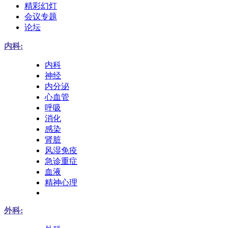
精彩幻灯
会议专题
论坛
内科:
内科
神经
内分泌
心血管
呼吸
消化
感染
肾脏
风湿免疫
急诊重症
血液
精神心理
外科: