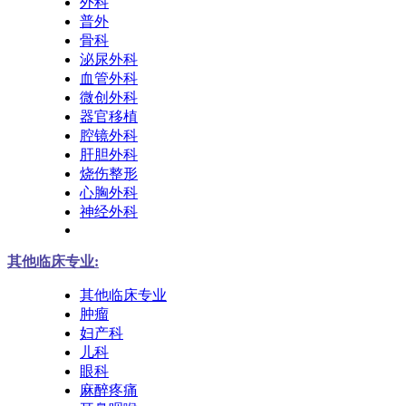
外科
普外
骨科
泌尿外科
血管外科
微创外科
器官移植
腔镜外科
肝胆外科
烧伤整形
心胸外科
神经外科
其他临床专业:
其他临床专业
肿瘤
妇产科
儿科
眼科
麻醉疼痛