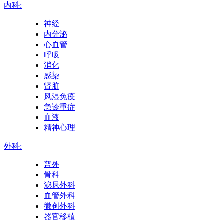
内科:
神经
内分泌
心血管
呼吸
消化
感染
肾脏
风湿免疫
急诊重症
血液
精神心理
外科:
普外
骨科
泌尿外科
血管外科
微创外科
器官移植