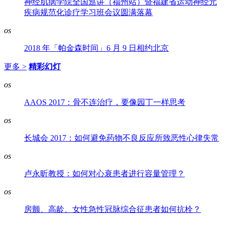
神经肌病学院全国巡讲（福州站）暨福建省运动神经元
疾病规范化诊疗学习班会议圆满落幕
os
2018 年「帕金森时间」6 月 9 日相约北京
更多 >
精彩幻灯
os
AAOS 2017：骨不连治疗，要像园丁一样思考
os
长城会 2017：如何避免药物不良反应所致恶性心律失常
os
卢永昕教授：如何对心衰患者进行容量管理？
os
房颤、高龄、女性急性冠脉综合征患者如何抗栓？