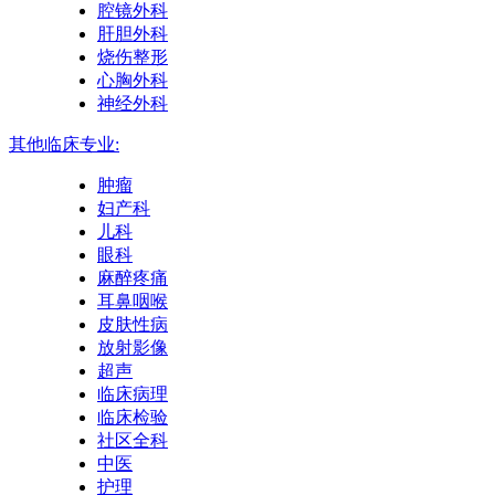
腔镜外科
肝胆外科
烧伤整形
心胸外科
神经外科
其他临床专业:
肿瘤
妇产科
儿科
眼科
麻醉疼痛
耳鼻咽喉
皮肤性病
放射影像
超声
临床病理
临床检验
社区全科
中医
护理