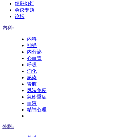
精彩幻灯
会议专题
论坛
内科:
内科
神经
内分泌
心血管
呼吸
消化
感染
肾脏
风湿免疫
急诊重症
血液
精神心理
外科: