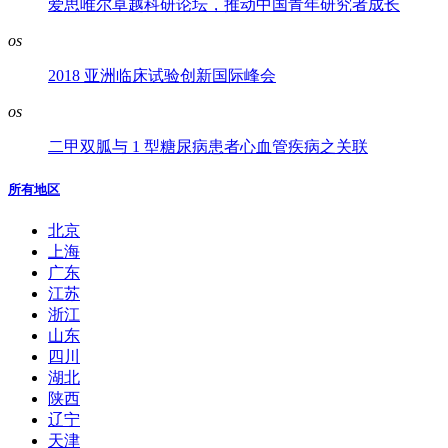
爱思唯尔卓越科研论坛，推动中国青年研究者成长
os
2018 亚洲临床试验创新国际峰会
os
二甲双胍与 1 型糖尿病患者心血管疾病之关联
所有地区
北京
上海
广东
江苏
浙江
山东
四川
湖北
陕西
辽宁
天津