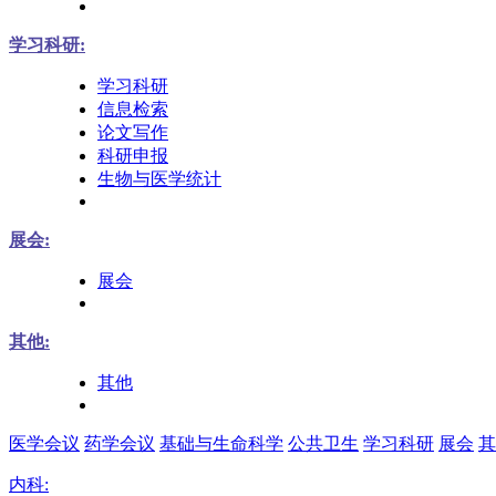
学习科研:
学习科研
信息检索
论文写作
科研申报
生物与医学统计
展会:
展会
其他:
其他
医学会议
药学会议
基础与生命科学
公共卫生
学习科研
展会
其
内科: