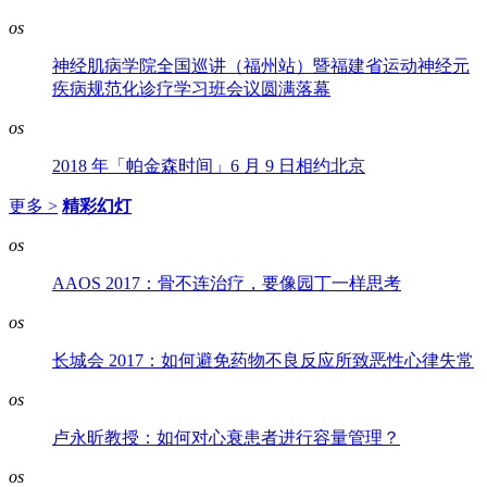
os
神经肌病学院全国巡讲（福州站）暨福建省运动神经元
疾病规范化诊疗学习班会议圆满落幕
os
2018 年「帕金森时间」6 月 9 日相约北京
更多 >
精彩幻灯
os
AAOS 2017：骨不连治疗，要像园丁一样思考
os
长城会 2017：如何避免药物不良反应所致恶性心律失常
os
卢永昕教授：如何对心衰患者进行容量管理？
os