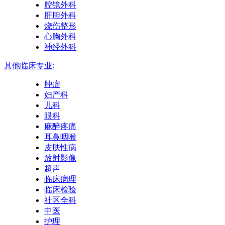
腔镜外科
肝胆外科
烧伤整形
心胸外科
神经外科
其他临床专业:
肿瘤
妇产科
儿科
眼科
麻醉疼痛
耳鼻咽喉
皮肤性病
放射影像
超声
临床病理
临床检验
社区全科
中医
护理