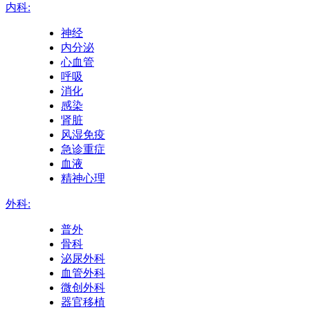
内科:
神经
内分泌
心血管
呼吸
消化
感染
肾脏
风湿免疫
急诊重症
血液
精神心理
外科:
普外
骨科
泌尿外科
血管外科
微创外科
器官移植