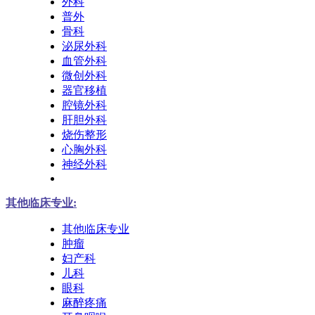
外科
普外
骨科
泌尿外科
血管外科
微创外科
器官移植
腔镜外科
肝胆外科
烧伤整形
心胸外科
神经外科
其他临床专业:
其他临床专业
肿瘤
妇产科
儿科
眼科
麻醉疼痛