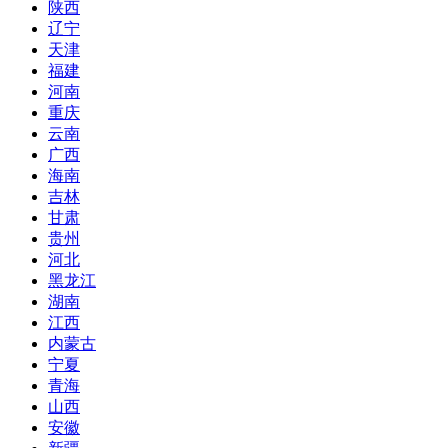
陕西
辽宁
天津
福建
河南
重庆
云南
广西
海南
吉林
甘肃
贵州
河北
黑龙江
湖南
江西
内蒙古
宁夏
青海
山西
安徽