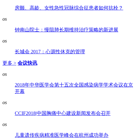
房颤、高龄、女性急性冠脉综合征患者如何抗栓？
os
钟南山院士：慢阻肺长期维持治疗策略的新进展
os
长城会 2017：心源性休克的管理
更多 >
会议快讯
os
2018年中华医学会第十五次全国感染病学学术会议在京
开幕
os
CCIF2018|中国胸痛中心建设新闻发布会召开
os
儿童遗传疾病精准医学峰会在杭州成功举办