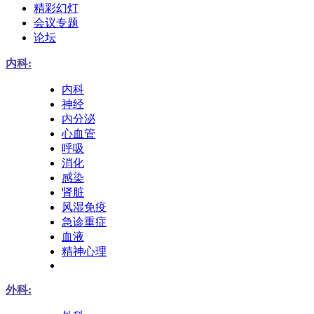
精彩幻灯
会议专题
论坛
内科:
内科
神经
内分泌
心血管
呼吸
消化
感染
肾脏
风湿免疫
急诊重症
血液
精神心理
外科: