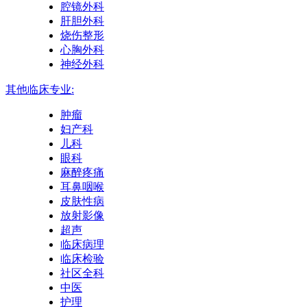
腔镜外科
肝胆外科
烧伤整形
心胸外科
神经外科
其他临床专业:
肿瘤
妇产科
儿科
眼科
麻醉疼痛
耳鼻咽喉
皮肤性病
放射影像
超声
临床病理
临床检验
社区全科
中医
护理