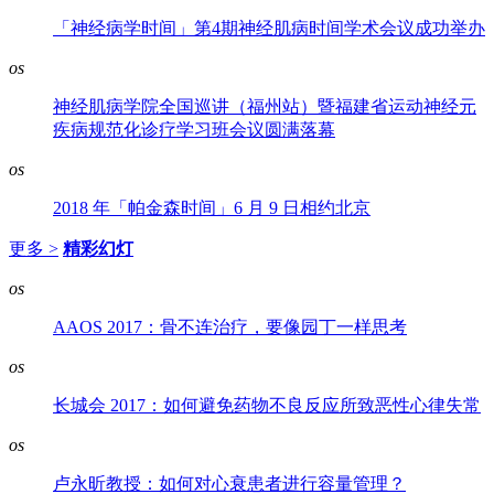
「神经病学时间」第4期神经肌病时间学术会议成功举办
os
神经肌病学院全国巡讲（福州站）暨福建省运动神经元
疾病规范化诊疗学习班会议圆满落幕
os
2018 年「帕金森时间」6 月 9 日相约北京
更多 >
精彩幻灯
os
AAOS 2017：骨不连治疗，要像园丁一样思考
os
长城会 2017：如何避免药物不良反应所致恶性心律失常
os
卢永昕教授：如何对心衰患者进行容量管理？