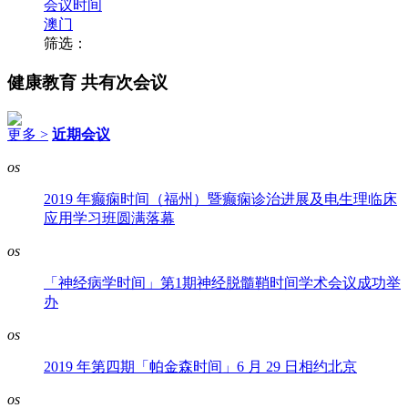
会议时间
澳门
筛选：
健康教育
共有次会议
更多 >
近期会议
os
2019 年癫痫时间（福州）暨癫痫诊治进展及电生理临床
应用学习班圆满落幕
os
「神经病学时间」第1期神经脱髓鞘时间学术会议成功举
办
os
2019 年第四期「帕金森时间」6 月 29 日相约北京
os