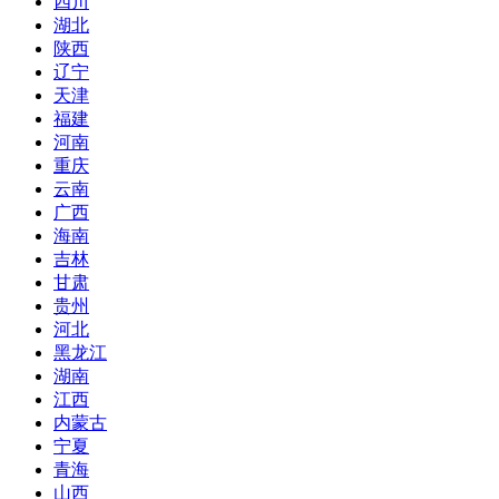
四川
湖北
陕西
辽宁
天津
福建
河南
重庆
云南
广西
海南
吉林
甘肃
贵州
河北
黑龙江
湖南
江西
内蒙古
宁夏
青海
山西