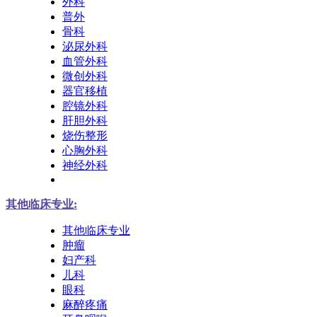
外科
普外
骨科
泌尿外科
血管外科
微创外科
器官移植
腔镜外科
肝胆外科
烧伤整形
心胸外科
神经外科
其他临床专业:
其他临床专业
肿瘤
妇产科
儿科
眼科
麻醉疼痛