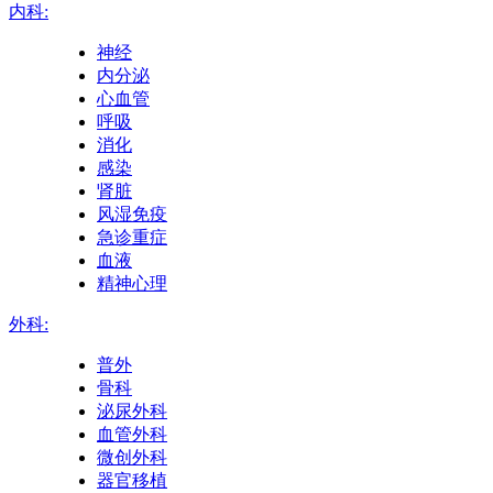
内科:
神经
内分泌
心血管
呼吸
消化
感染
肾脏
风湿免疫
急诊重症
血液
精神心理
外科:
普外
骨科
泌尿外科
血管外科
微创外科
器官移植