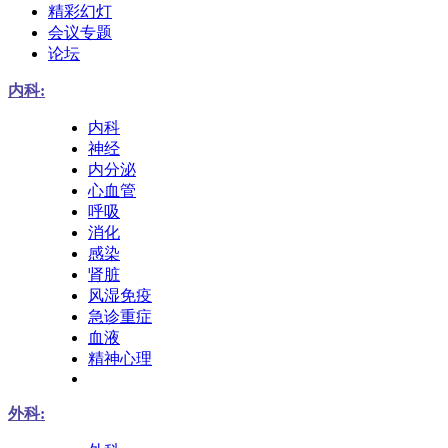
精彩幻灯
会议专题
论坛
内科:
内科
神经
内分泌
心血管
呼吸
消化
感染
肾脏
风湿免疫
急诊重症
血液
精神心理
外科: