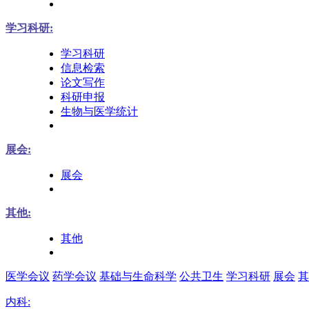
学习科研:
学习科研
信息检索
论文写作
科研申报
生物与医学统计
展会:
展会
其他:
其他
医学会议
药学会议
基础与生命科学
公共卫生
学习科研
展会
其
内科: