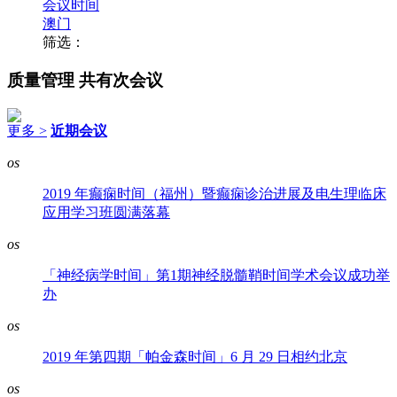
会议时间
澳门
筛选：
质量管理
共有次会议
更多 >
近期会议
os
2019 年癫痫时间（福州）暨癫痫诊治进展及电生理临床
应用学习班圆满落幕
os
「神经病学时间」第1期神经脱髓鞘时间学术会议成功举
办
os
2019 年第四期「帕金森时间」6 月 29 日相约北京
os