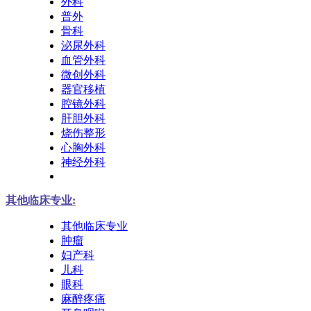
外科
普外
骨科
泌尿外科
血管外科
微创外科
器官移植
腔镜外科
肝胆外科
烧伤整形
心胸外科
神经外科
其他临床专业:
其他临床专业
肿瘤
妇产科
儿科
眼科
麻醉疼痛