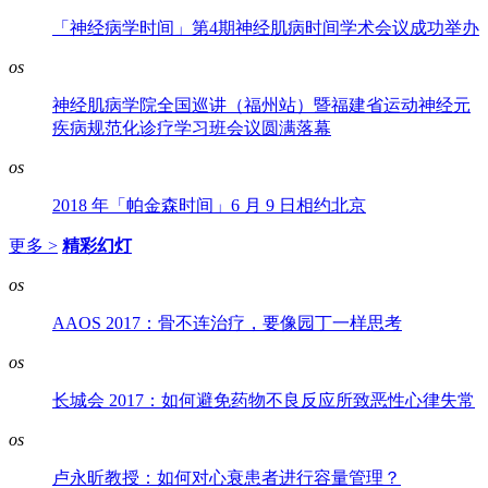
「神经病学时间」第4期神经肌病时间学术会议成功举办
os
神经肌病学院全国巡讲（福州站）暨福建省运动神经元
疾病规范化诊疗学习班会议圆满落幕
os
2018 年「帕金森时间」6 月 9 日相约北京
更多 >
精彩幻灯
os
AAOS 2017：骨不连治疗，要像园丁一样思考
os
长城会 2017：如何避免药物不良反应所致恶性心律失常
os
卢永昕教授：如何对心衰患者进行容量管理？