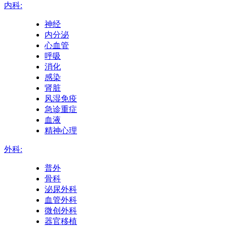
内科:
神经
内分泌
心血管
呼吸
消化
感染
肾脏
风湿免疫
急诊重症
血液
精神心理
外科:
普外
骨科
泌尿外科
血管外科
微创外科
器官移植