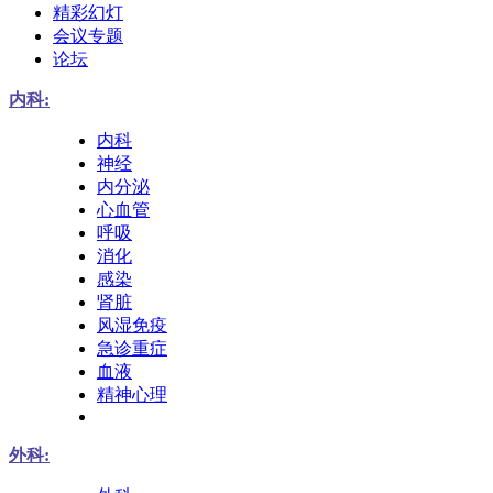
精彩幻灯
会议专题
论坛
内科:
内科
神经
内分泌
心血管
呼吸
消化
感染
肾脏
风湿免疫
急诊重症
血液
精神心理
外科: