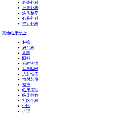
腔镜外科
肝胆外科
烧伤整形
心胸外科
神经外科
其他临床专业:
肿瘤
妇产科
儿科
眼科
麻醉疼痛
耳鼻咽喉
皮肤性病
放射影像
超声
临床病理
临床检验
社区全科
中医
护理