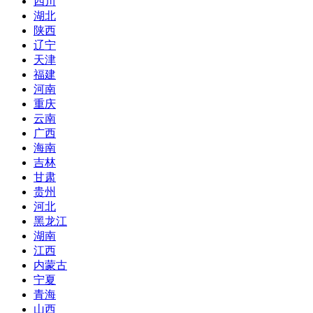
四川
湖北
陕西
辽宁
天津
福建
河南
重庆
云南
广西
海南
吉林
甘肃
贵州
河北
黑龙江
湖南
江西
内蒙古
宁夏
青海
山西