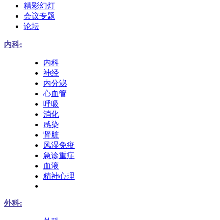
精彩幻灯
会议专题
论坛
内科:
内科
神经
内分泌
心血管
呼吸
消化
感染
肾脏
风湿免疫
急诊重症
血液
精神心理
外科: