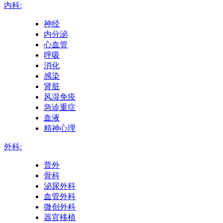
内科:
神经
内分泌
心血管
呼吸
消化
感染
肾脏
风湿免疫
急诊重症
血液
精神心理
外科:
普外
骨科
泌尿外科
血管外科
微创外科
器官移植