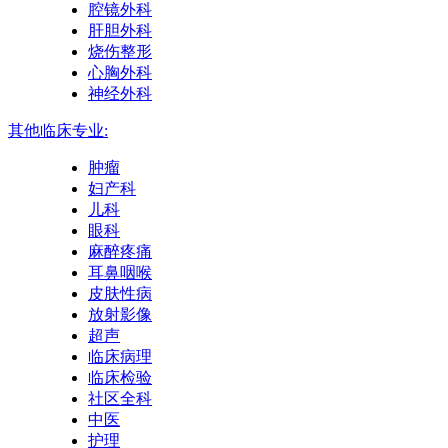
腔镜外科
肝胆外科
烧伤整形
心胸外科
神经外科
其他临床专业:
肿瘤
妇产科
儿科
眼科
麻醉疼痛
耳鼻咽喉
皮肤性病
放射影像
超声
临床病理
临床检验
社区全科
中医
护理