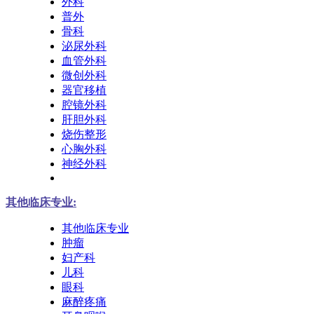
外科
普外
骨科
泌尿外科
血管外科
微创外科
器官移植
腔镜外科
肝胆外科
烧伤整形
心胸外科
神经外科
其他临床专业:
其他临床专业
肿瘤
妇产科
儿科
眼科
麻醉疼痛