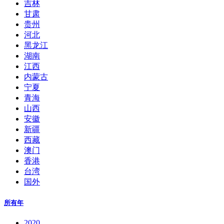
吉林
甘肃
贵州
河北
黑龙江
湖南
江西
内蒙古
宁夏
青海
山西
安徽
新疆
西藏
澳门
香港
台湾
国外
所有年
2020