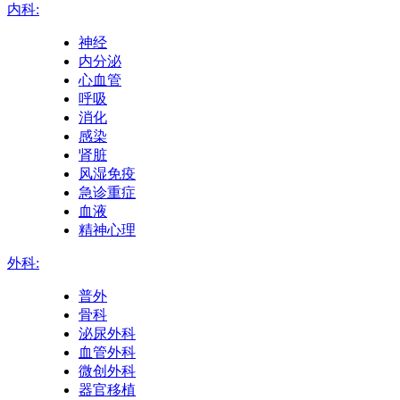
内科:
神经
内分泌
心血管
呼吸
消化
感染
肾脏
风湿免疫
急诊重症
血液
精神心理
外科:
普外
骨科
泌尿外科
血管外科
微创外科
器官移植