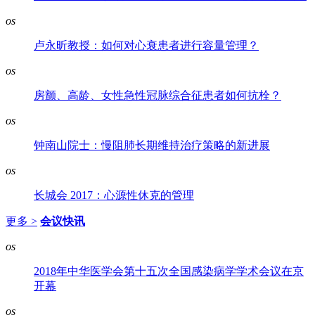
os
卢永昕教授：如何对心衰患者进行容量管理？
os
房颤、高龄、女性急性冠脉综合征患者如何抗栓？
os
钟南山院士：慢阻肺长期维持治疗策略的新进展
os
长城会 2017：心源性休克的管理
更多 >
会议快讯
os
2018年中华医学会第十五次全国感染病学学术会议在京
开幕
os