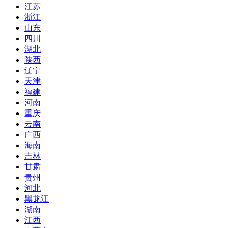
江苏
浙江
山东
四川
湖北
陕西
辽宁
天津
福建
河南
重庆
云南
广西
海南
吉林
甘肃
贵州
河北
黑龙江
湖南
江西