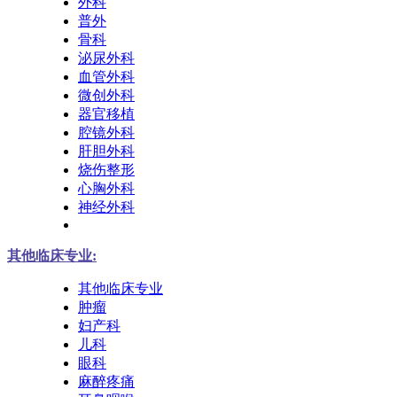
外科
普外
骨科
泌尿外科
血管外科
微创外科
器官移植
腔镜外科
肝胆外科
烧伤整形
心胸外科
神经外科
其他临床专业:
其他临床专业
肿瘤
妇产科
儿科
眼科
麻醉疼痛