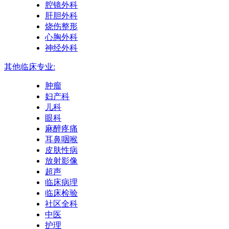
腔镜外科
肝胆外科
烧伤整形
心胸外科
神经外科
其他临床专业:
肿瘤
妇产科
儿科
眼科
麻醉疼痛
耳鼻咽喉
皮肤性病
放射影像
超声
临床病理
临床检验
社区全科
中医
护理