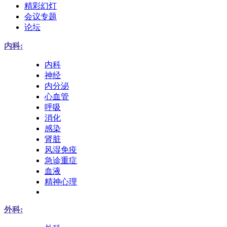
精彩幻灯
会议专题
论坛
内科:
内科
神经
内分泌
心血管
呼吸
消化
感染
肾脏
风湿免疫
急诊重症
血液
精神心理
外科: