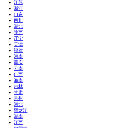
江苏
浙江
山东
四川
湖北
陕西
辽宁
天津
福建
河南
重庆
云南
广西
海南
吉林
甘肃
贵州
河北
黑龙江
湖南
江西