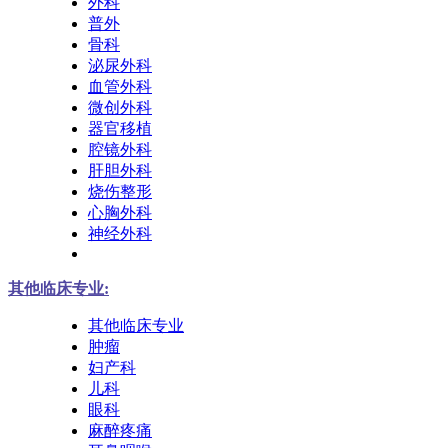
外科
普外
骨科
泌尿外科
血管外科
微创外科
器官移植
腔镜外科
肝胆外科
烧伤整形
心胸外科
神经外科
其他临床专业:
其他临床专业
肿瘤
妇产科
儿科
眼科
麻醉疼痛