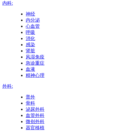
内科:
神经
内分泌
心血管
呼吸
消化
感染
肾脏
风湿免疫
急诊重症
血液
精神心理
外科:
普外
骨科
泌尿外科
血管外科
微创外科
器官移植