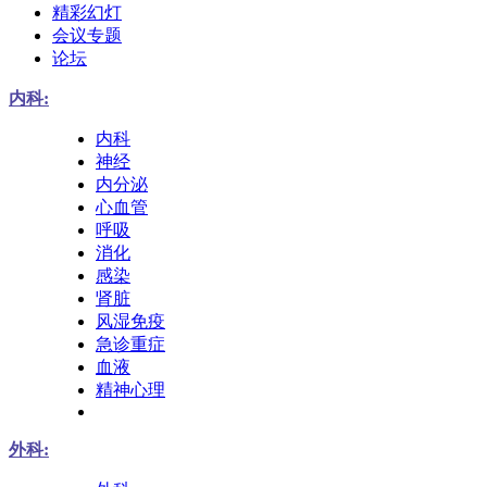
精彩幻灯
会议专题
论坛
内科:
内科
神经
内分泌
心血管
呼吸
消化
感染
肾脏
风湿免疫
急诊重症
血液
精神心理
外科: