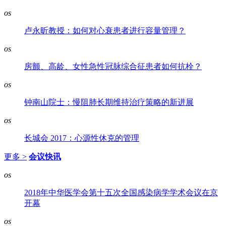
os
卢永昕教授：如何对心衰患者进行容量管理？
os
房颤、高龄、女性急性冠脉综合征患者如何抗栓？
os
钟南山院士：慢阻肺长期维持治疗策略的新进展
os
长城会 2017：心源性休克的管理
更多 >
会议快讯
os
2018年中华医学会第十五次全国感染病学学术会议在京
开幕
os