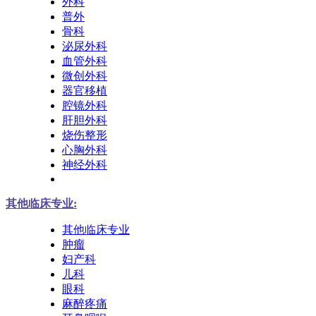
外科
普外
骨科
泌尿外科
血管外科
微创外科
器官移植
腔镜外科
肝胆外科
烧伤整形
心胸外科
神经外科
其他临床专业:
其他临床专业
肿瘤
妇产科
儿科
眼科
麻醉疼痛