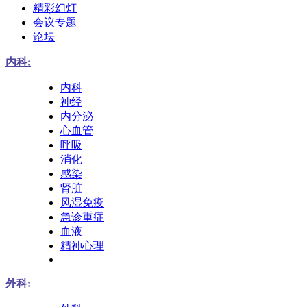
精彩幻灯
会议专题
论坛
内科:
内科
神经
内分泌
心血管
呼吸
消化
感染
肾脏
风湿免疫
急诊重症
血液
精神心理
外科: