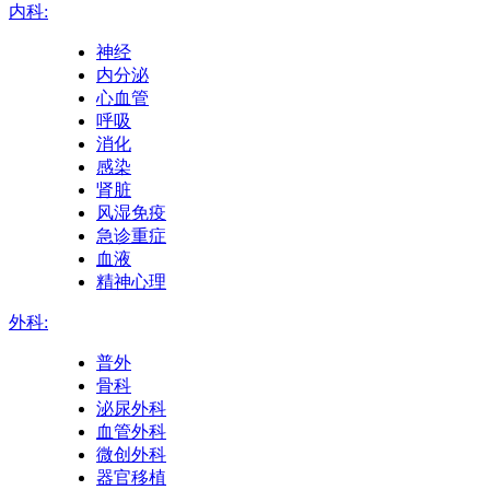
内科:
神经
内分泌
心血管
呼吸
消化
感染
肾脏
风湿免疫
急诊重症
血液
精神心理
外科:
普外
骨科
泌尿外科
血管外科
微创外科
器官移植