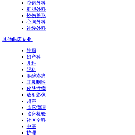
腔镜外科
肝胆外科
烧伤整形
心胸外科
神经外科
其他临床专业:
肿瘤
妇产科
儿科
眼科
麻醉疼痛
耳鼻咽喉
皮肤性病
放射影像
超声
临床病理
临床检验
社区全科
中医
护理