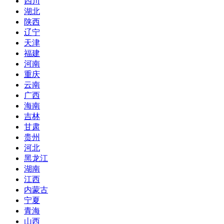
四川
湖北
陕西
辽宁
天津
福建
河南
重庆
云南
广西
海南
吉林
甘肃
贵州
河北
黑龙江
湖南
江西
内蒙古
宁夏
青海
山西