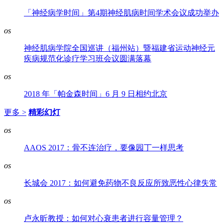
「神经病学时间」第4期神经肌病时间学术会议成功举办
os
神经肌病学院全国巡讲（福州站）暨福建省运动神经元
疾病规范化诊疗学习班会议圆满落幕
os
2018 年「帕金森时间」6 月 9 日相约北京
更多 >
精彩幻灯
os
AAOS 2017：骨不连治疗，要像园丁一样思考
os
长城会 2017：如何避免药物不良反应所致恶性心律失常
os
卢永昕教授：如何对心衰患者进行容量管理？