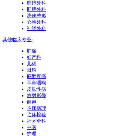
腔镜外科
肝胆外科
烧伤整形
心胸外科
神经外科
其他临床专业:
肿瘤
妇产科
儿科
眼科
麻醉疼痛
耳鼻咽喉
皮肤性病
放射影像
超声
临床病理
临床检验
社区全科
中医
护理