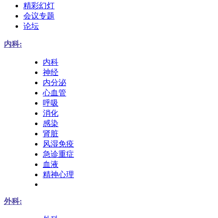
精彩幻灯
会议专题
论坛
内科:
内科
神经
内分泌
心血管
呼吸
消化
感染
肾脏
风湿免疫
急诊重症
血液
精神心理
外科: