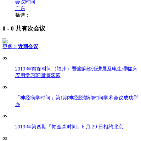
会议时间
广东
筛选：
0 - 0
共有次会议
更多 >
近期会议
os
2019 年癫痫时间（福州）暨癫痫诊治进展及电生理临床
应用学习班圆满落幕
os
「神经病学时间」第1期神经脱髓鞘时间学术会议成功举
办
os
2019 年第四期「帕金森时间」6 月 29 日相约北京
os