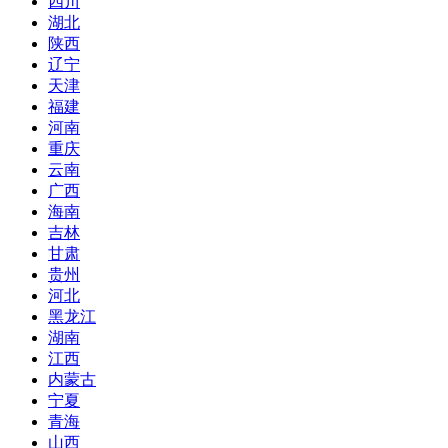
四川
湖北
陕西
辽宁
天津
福建
河南
重庆
云南
广西
海南
吉林
甘肃
贵州
河北
黑龙江
湖南
江西
内蒙古
宁夏
青海
山西