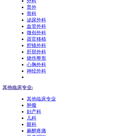
外科
普外
骨科
泌尿外科
血管外科
微创外科
器官移植
腔镜外科
肝胆外科
烧伤整形
心胸外科
神经外科
其他临床专业:
其他临床专业
肿瘤
妇产科
儿科
眼科
麻醉疼痛