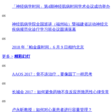
「神经病学时间」第4期神经肌病时间学术会议成功举办
os
神经肌病学院全国巡讲（福州站）暨福建省运动神经元
疾病规范化诊疗学习班会议圆满落幕
os
2018 年「帕金森时间」6 月 9 日相约北京
更多 >
精彩幻灯
os
AAOS 2017：骨不连治疗，要像园丁一样思考
os
长城会 2017：如何避免药物不良反应所致恶性心律失常
os
卢永昕教授：如何对心衰患者进行容量管理？