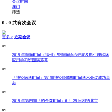
会议时间
澳门
筛选：
0 - 0
共有次会议
更多 >
近期会议
os
2019 年癫痫时间（福州）暨癫痫诊治进展及电生理临床
应用学习班圆满落幕
os
「神经病学时间」第1期神经脱髓鞘时间学术会议成功举
办
os
2019 年第四期「帕金森时间」6 月 29 日相约北京
os