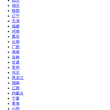
四川
湖北
陕西
辽宁
天津
福建
河南
重庆
云南
广西
海南
吉林
甘肃
贵州
河北
黑龙江
湖南
江西
内蒙古
宁夏
青海
山西