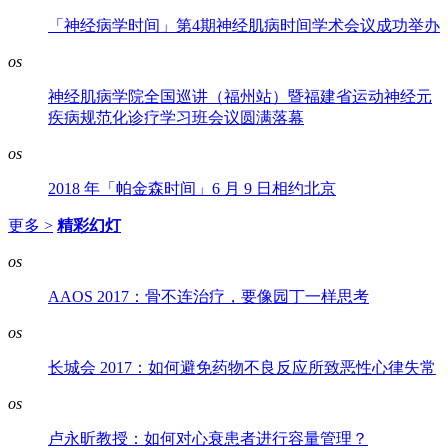
「神经病学时间」第4期神经肌病时间学术会议成功举办
os
神经肌病学院全国巡讲（福州站）暨福建省运动神经元
疾病规范化诊疗学习班会议圆满落幕
os
2018 年「帕金森时间」6 月 9 日相约北京
更多 >
精彩幻灯
os
AAOS 2017：骨不连治疗，要像园丁一样思考
os
长城会 2017：如何避免药物不良反应所致恶性心律失常
os
卢永昕教授：如何对心衰患者进行容量管理？