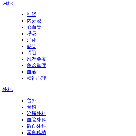
内科:
神经
内分泌
心血管
呼吸
消化
感染
肾脏
风湿免疫
急诊重症
血液
精神心理
外科:
普外
骨科
泌尿外科
血管外科
微创外科
器官移植