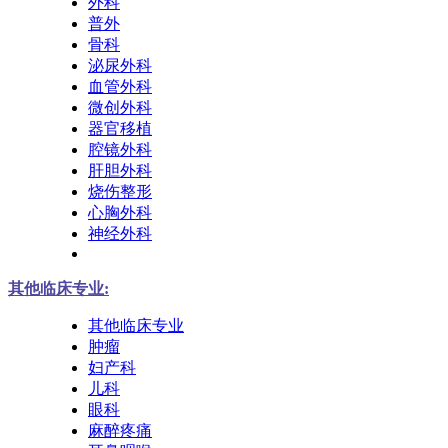
外科
普外
骨科
泌尿外科
血管外科
微创外科
器官移植
腔镜外科
肝胆外科
烧伤整形
心胸外科
神经外科
其他临床专业:
其他临床专业
肿瘤
妇产科
儿科
眼科
麻醉疼痛