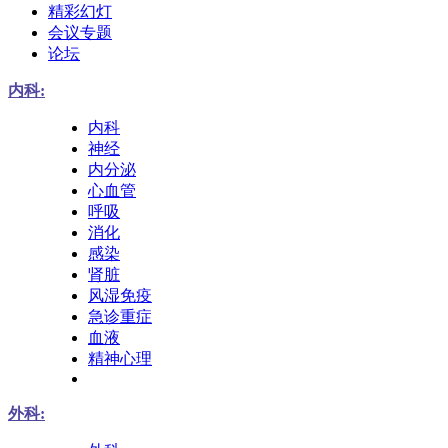
精彩幻灯
会议专题
论坛
内科:
内科
神经
内分泌
心血管
呼吸
消化
感染
肾脏
风湿免疫
急诊重症
血液
精神心理
外科: