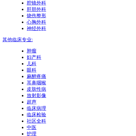
腔镜外科
肝胆外科
烧伤整形
心胸外科
神经外科
其他临床专业:
肿瘤
妇产科
儿科
眼科
麻醉疼痛
耳鼻咽喉
皮肤性病
放射影像
超声
临床病理
临床检验
社区全科
中医
护理