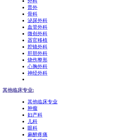
外科
普外
骨科
泌尿外科
血管外科
微创外科
器官移植
腔镜外科
肝胆外科
烧伤整形
心胸外科
神经外科
其他临床专业:
其他临床专业
肿瘤
妇产科
儿科
眼科
麻醉疼痛