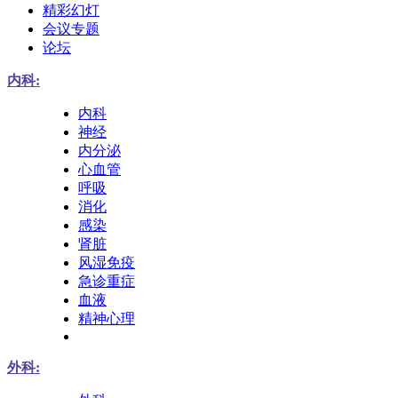
精彩幻灯
会议专题
论坛
内科:
内科
神经
内分泌
心血管
呼吸
消化
感染
肾脏
风湿免疫
急诊重症
血液
精神心理
外科: