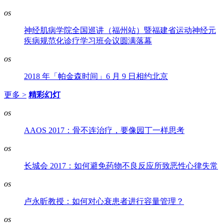
os
神经肌病学院全国巡讲（福州站）暨福建省运动神经元
疾病规范化诊疗学习班会议圆满落幕
os
2018 年「帕金森时间」6 月 9 日相约北京
更多 >
精彩幻灯
os
AAOS 2017：骨不连治疗，要像园丁一样思考
os
长城会 2017：如何避免药物不良反应所致恶性心律失常
os
卢永昕教授：如何对心衰患者进行容量管理？
os