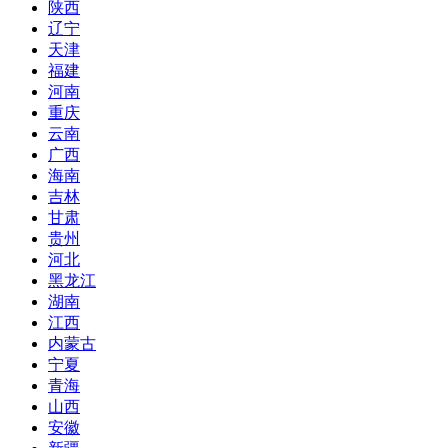
陕西
辽宁
天津
福建
河南
重庆
云南
广西
海南
吉林
甘肃
贵州
河北
黑龙江
湖南
江西
内蒙古
宁夏
青海
山西
安徽