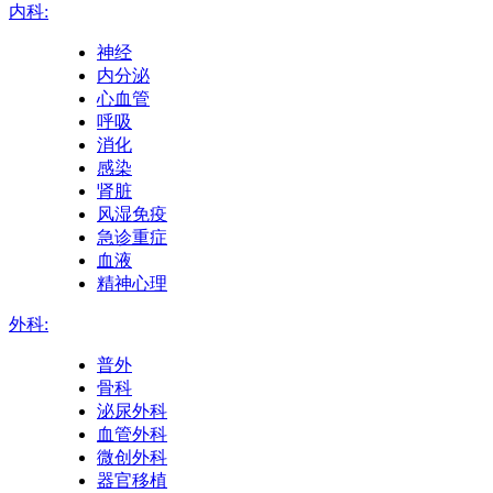
内科:
神经
内分泌
心血管
呼吸
消化
感染
肾脏
风湿免疫
急诊重症
血液
精神心理
外科:
普外
骨科
泌尿外科
血管外科
微创外科
器官移植