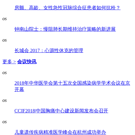
房颤、高龄、女性急性冠脉综合征患者如何抗栓？
os
钟南山院士：慢阻肺长期维持治疗策略的新进展
os
长城会 2017：心源性休克的管理
更多 >
会议快讯
os
2018年中华医学会第十五次全国感染病学学术会议在京
开幕
os
CCIF2018|中国胸痛中心建设新闻发布会召开
os
儿童遗传疾病精准医学峰会在杭州成功举办