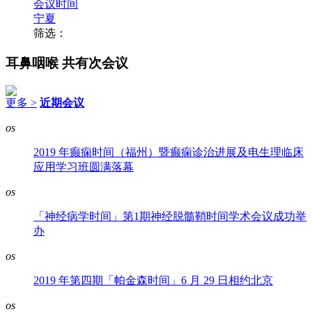
会议时间
宁夏
筛选：
耳鼻咽喉
共有次会议
更多 >
近期会议
os
2019 年癫痫时间（福州）暨癫痫诊治进展及电生理临床
应用学习班圆满落幕
os
「神经病学时间」第1期神经脱髓鞘时间学术会议成功举
办
os
2019 年第四期「帕金森时间」6 月 29 日相约北京
os