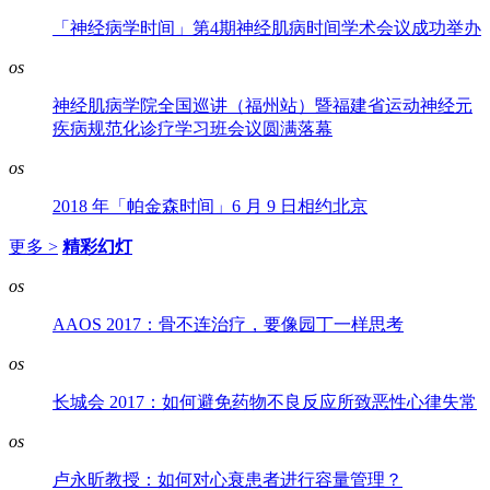
「神经病学时间」第4期神经肌病时间学术会议成功举办
os
神经肌病学院全国巡讲（福州站）暨福建省运动神经元
疾病规范化诊疗学习班会议圆满落幕
os
2018 年「帕金森时间」6 月 9 日相约北京
更多 >
精彩幻灯
os
AAOS 2017：骨不连治疗，要像园丁一样思考
os
长城会 2017：如何避免药物不良反应所致恶性心律失常
os
卢永昕教授：如何对心衰患者进行容量管理？