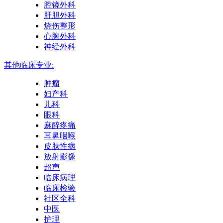
腔镜外科
肝胆外科
烧伤整形
心胸外科
神经外科
其他临床专业:
肿瘤
妇产科
儿科
眼科
麻醉疼痛
耳鼻咽喉
皮肤性病
放射影像
超声
临床病理
临床检验
社区全科
中医
护理