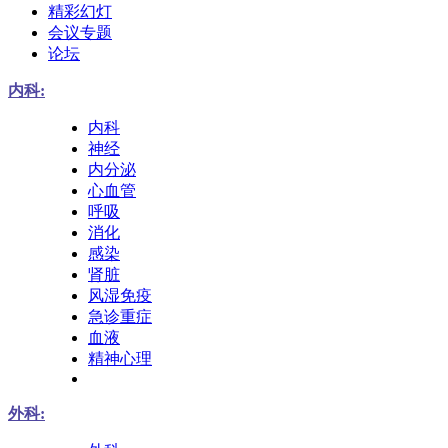
精彩幻灯
会议专题
论坛
内科:
内科
神经
内分泌
心血管
呼吸
消化
感染
肾脏
风湿免疫
急诊重症
血液
精神心理
外科: