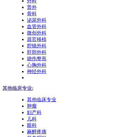
外科
普外
骨科
泌尿外科
血管外科
微创外科
器官移植
腔镜外科
肝胆外科
烧伤整形
心胸外科
神经外科
其他临床专业:
其他临床专业
肿瘤
妇产科
儿科
眼科
麻醉疼痛