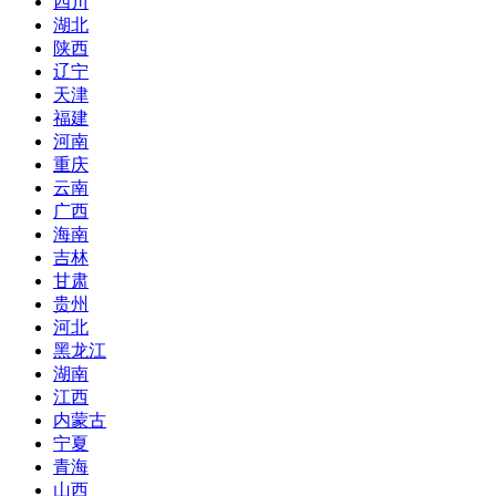
四川
湖北
陕西
辽宁
天津
福建
河南
重庆
云南
广西
海南
吉林
甘肃
贵州
河北
黑龙江
湖南
江西
内蒙古
宁夏
青海
山西