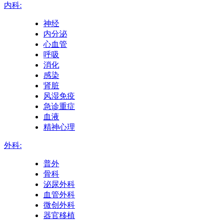
内科:
神经
内分泌
心血管
呼吸
消化
感染
肾脏
风湿免疫
急诊重症
血液
精神心理
外科:
普外
骨科
泌尿外科
血管外科
微创外科
器官移植