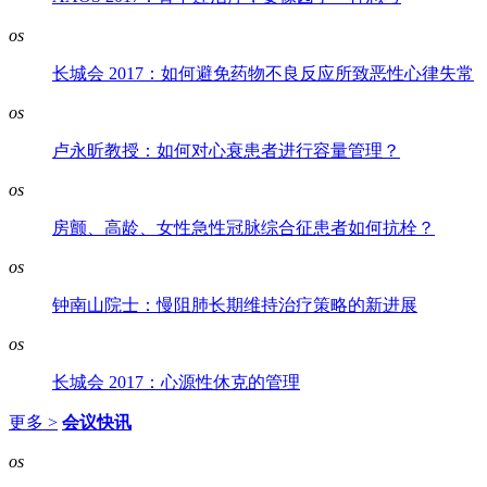
os
长城会 2017：如何避免药物不良反应所致恶性心律失常
os
卢永昕教授：如何对心衰患者进行容量管理？
os
房颤、高龄、女性急性冠脉综合征患者如何抗栓？
os
钟南山院士：慢阻肺长期维持治疗策略的新进展
os
长城会 2017：心源性休克的管理
更多 >
会议快讯
os