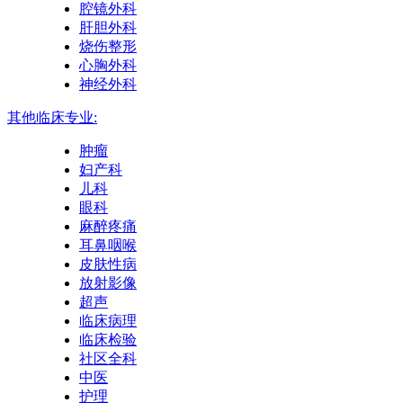
腔镜外科
肝胆外科
烧伤整形
心胸外科
神经外科
其他临床专业:
肿瘤
妇产科
儿科
眼科
麻醉疼痛
耳鼻咽喉
皮肤性病
放射影像
超声
临床病理
临床检验
社区全科
中医
护理