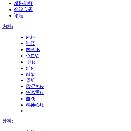
精彩幻灯
会议专题
论坛
内科:
内科
神经
内分泌
心血管
呼吸
消化
感染
肾脏
风湿免疫
急诊重症
血液
精神心理
外科: