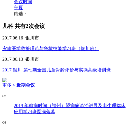
会议时间
宁夏
筛选：
儿科
共有2次会议
2017.06.16
银川市
灾难医学救援理论与急救技能学习班（银川班）
2017.06.13
银川市
2017 银川·第七期全国儿童骨龄评价与实操高级培训班
更多 >
近期会议
os
2019 年癫痫时间（福州）暨癫痫诊治进展及电生理临床
应用学习班圆满落幕
os