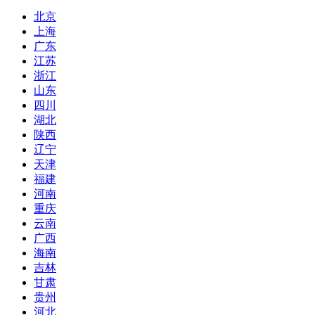
北京
上海
广东
江苏
浙江
山东
四川
湖北
陕西
辽宁
天津
福建
河南
重庆
云南
广西
海南
吉林
甘肃
贵州
河北