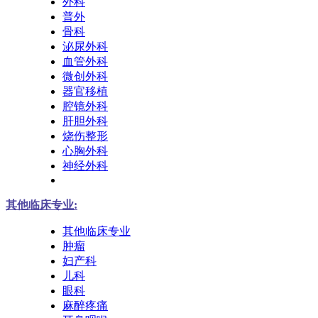
外科
普外
骨科
泌尿外科
血管外科
微创外科
器官移植
腔镜外科
肝胆外科
烧伤整形
心胸外科
神经外科
其他临床专业:
其他临床专业
肿瘤
妇产科
儿科
眼科
麻醉疼痛