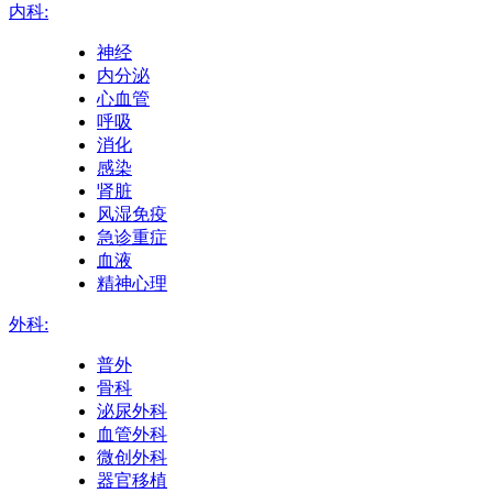
内科:
神经
内分泌
心血管
呼吸
消化
感染
肾脏
风湿免疫
急诊重症
血液
精神心理
外科:
普外
骨科
泌尿外科
血管外科
微创外科
器官移植