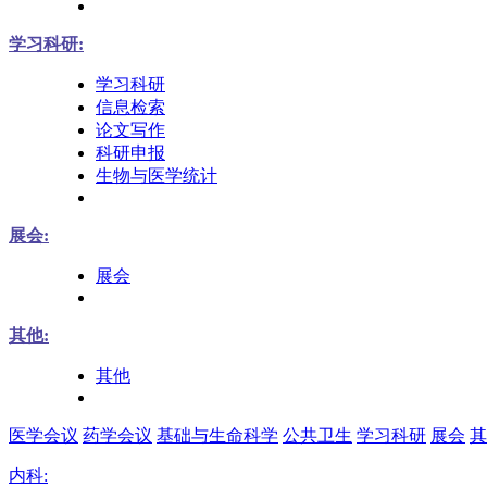
学习科研:
学习科研
信息检索
论文写作
科研申报
生物与医学统计
展会:
展会
其他:
其他
医学会议
药学会议
基础与生命科学
公共卫生
学习科研
展会
其
内科: