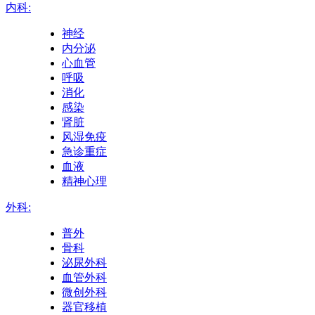
内科:
神经
内分泌
心血管
呼吸
消化
感染
肾脏
风湿免疫
急诊重症
血液
精神心理
外科:
普外
骨科
泌尿外科
血管外科
微创外科
器官移植