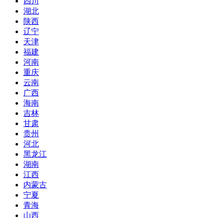
四川
湖北
陕西
辽宁
天津
福建
河南
重庆
云南
广西
海南
吉林
甘肃
贵州
河北
黑龙江
湖南
江西
内蒙古
宁夏
青海
山西