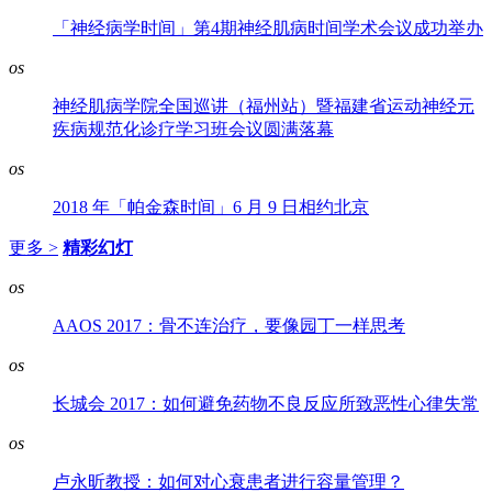
「神经病学时间」第4期神经肌病时间学术会议成功举办
os
神经肌病学院全国巡讲（福州站）暨福建省运动神经元
疾病规范化诊疗学习班会议圆满落幕
os
2018 年「帕金森时间」6 月 9 日相约北京
更多 >
精彩幻灯
os
AAOS 2017：骨不连治疗，要像园丁一样思考
os
长城会 2017：如何避免药物不良反应所致恶性心律失常
os
卢永昕教授：如何对心衰患者进行容量管理？