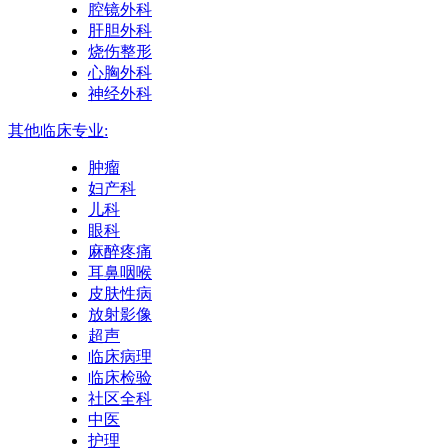
腔镜外科
肝胆外科
烧伤整形
心胸外科
神经外科
其他临床专业:
肿瘤
妇产科
儿科
眼科
麻醉疼痛
耳鼻咽喉
皮肤性病
放射影像
超声
临床病理
临床检验
社区全科
中医
护理