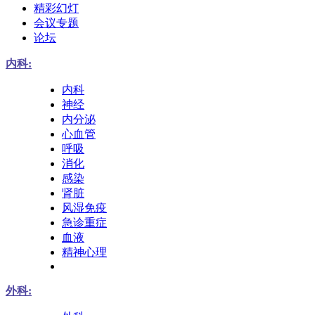
精彩幻灯
会议专题
论坛
内科:
内科
神经
内分泌
心血管
呼吸
消化
感染
肾脏
风湿免疫
急诊重症
血液
精神心理
外科: