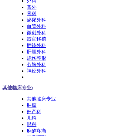
外科
普外
骨科
泌尿外科
血管外科
微创外科
器官移植
腔镜外科
肝胆外科
烧伤整形
心胸外科
神经外科
其他临床专业:
其他临床专业
肿瘤
妇产科
儿科
眼科
麻醉疼痛