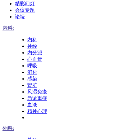
精彩幻灯
会议专题
论坛
内科:
内科
神经
内分泌
心血管
呼吸
消化
感染
肾脏
风湿免疫
急诊重症
血液
精神心理
外科: