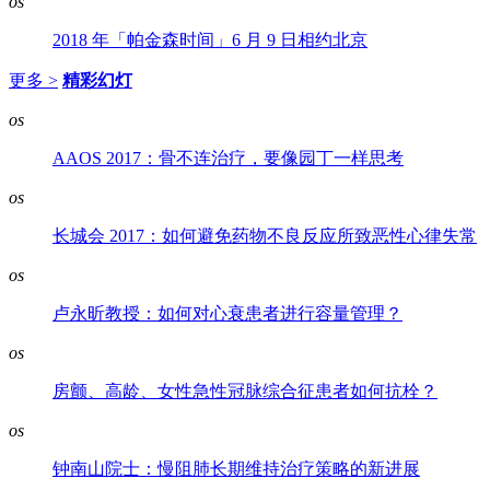
os
2018 年「帕金森时间」6 月 9 日相约北京
更多 >
精彩幻灯
os
AAOS 2017：骨不连治疗，要像园丁一样思考
os
长城会 2017：如何避免药物不良反应所致恶性心律失常
os
卢永昕教授：如何对心衰患者进行容量管理？
os
房颤、高龄、女性急性冠脉综合征患者如何抗栓？
os
钟南山院士：慢阻肺长期维持治疗策略的新进展