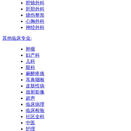
腔镜外科
肝胆外科
烧伤整形
心胸外科
神经外科
其他临床专业:
肿瘤
妇产科
儿科
眼科
麻醉疼痛
耳鼻咽喉
皮肤性病
放射影像
超声
临床病理
临床检验
社区全科
中医
护理