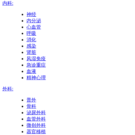
内科:
神经
内分泌
心血管
呼吸
消化
感染
肾脏
风湿免疫
急诊重症
血液
精神心理
外科:
普外
骨科
泌尿外科
血管外科
微创外科
器官移植