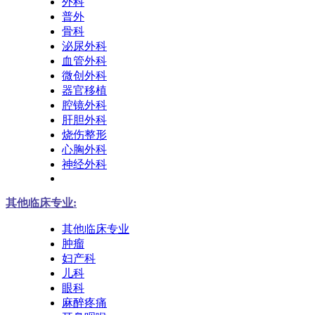
外科
普外
骨科
泌尿外科
血管外科
微创外科
器官移植
腔镜外科
肝胆外科
烧伤整形
心胸外科
神经外科
其他临床专业:
其他临床专业
肿瘤
妇产科
儿科
眼科
麻醉疼痛