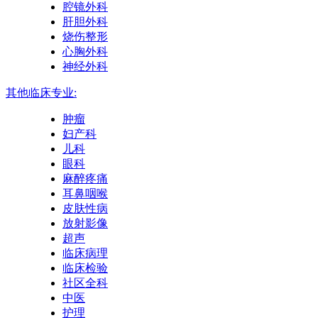
腔镜外科
肝胆外科
烧伤整形
心胸外科
神经外科
其他临床专业:
肿瘤
妇产科
儿科
眼科
麻醉疼痛
耳鼻咽喉
皮肤性病
放射影像
超声
临床病理
临床检验
社区全科
中医
护理