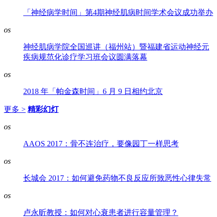
「神经病学时间」第4期神经肌病时间学术会议成功举办
os
神经肌病学院全国巡讲（福州站）暨福建省运动神经元
疾病规范化诊疗学习班会议圆满落幕
os
2018 年「帕金森时间」6 月 9 日相约北京
更多 >
精彩幻灯
os
AAOS 2017：骨不连治疗，要像园丁一样思考
os
长城会 2017：如何避免药物不良反应所致恶性心律失常
os
卢永昕教授：如何对心衰患者进行容量管理？