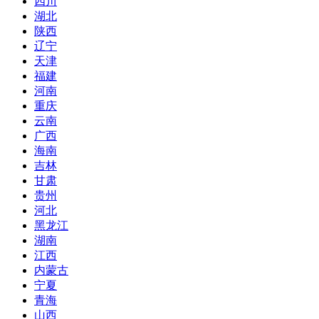
四川
湖北
陕西
辽宁
天津
福建
河南
重庆
云南
广西
海南
吉林
甘肃
贵州
河北
黑龙江
湖南
江西
内蒙古
宁夏
青海
山西