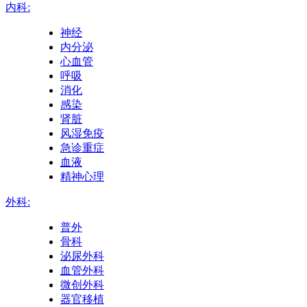
内科:
神经
内分泌
心血管
呼吸
消化
感染
肾脏
风湿免疫
急诊重症
血液
精神心理
外科:
普外
骨科
泌尿外科
血管外科
微创外科
器官移植