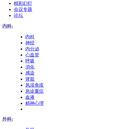
精彩幻灯
会议专题
论坛
内科:
内科
神经
内分泌
心血管
呼吸
消化
感染
肾脏
风湿免疫
急诊重症
血液
精神心理
外科: