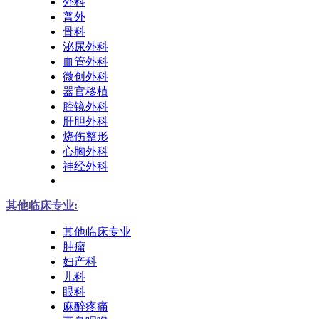
外科
普外
骨科
泌尿外科
血管外科
微创外科
器官移植
腔镜外科
肝胆外科
烧伤整形
心胸外科
神经外科
其他临床专业:
其他临床专业
肿瘤
妇产科
儿科
眼科
麻醉疼痛