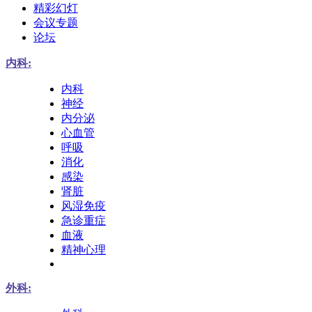
精彩幻灯
会议专题
论坛
内科:
内科
神经
内分泌
心血管
呼吸
消化
感染
肾脏
风湿免疫
急诊重症
血液
精神心理
外科: