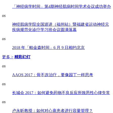
「神经病学时间」第4期神经肌病时间学术会议成功举办
os
神经肌病学院全国巡讲（福州站）暨福建省运动神经元
疾病规范化诊疗学习班会议圆满落幕
os
2018 年「帕金森时间」6 月 9 日相约北京
更多 >
精彩幻灯
os
AAOS 2017：骨不连治疗，要像园丁一样思考
os
长城会 2017：如何避免药物不良反应所致恶性心律失常
os
卢永昕教授：如何对心衰患者进行容量管理？