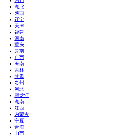
四川
湖北
陕西
辽宁
天津
福建
河南
重庆
云南
广西
海南
吉林
甘肃
贵州
河北
黑龙江
湖南
江西
内蒙古
宁夏
青海
山西