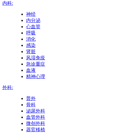
内科:
神经
内分泌
心血管
呼吸
消化
感染
肾脏
风湿免疫
急诊重症
血液
精神心理
外科:
普外
骨科
泌尿外科
血管外科
微创外科
器官移植