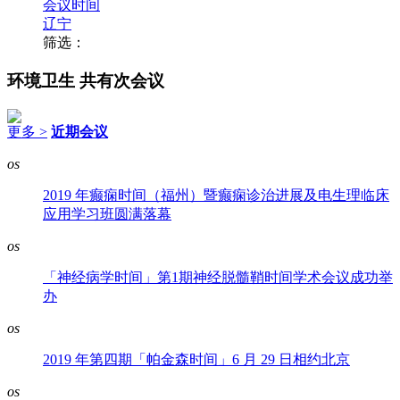
会议时间
辽宁
筛选：
环境卫生
共有次会议
更多 >
近期会议
os
2019 年癫痫时间（福州）暨癫痫诊治进展及电生理临床
应用学习班圆满落幕
os
「神经病学时间」第1期神经脱髓鞘时间学术会议成功举
办
os
2019 年第四期「帕金森时间」6 月 29 日相约北京
os