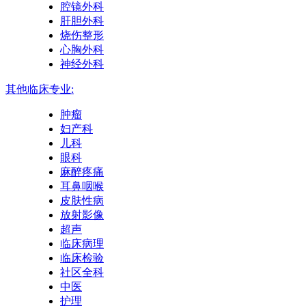
腔镜外科
肝胆外科
烧伤整形
心胸外科
神经外科
其他临床专业:
肿瘤
妇产科
儿科
眼科
麻醉疼痛
耳鼻咽喉
皮肤性病
放射影像
超声
临床病理
临床检验
社区全科
中医
护理