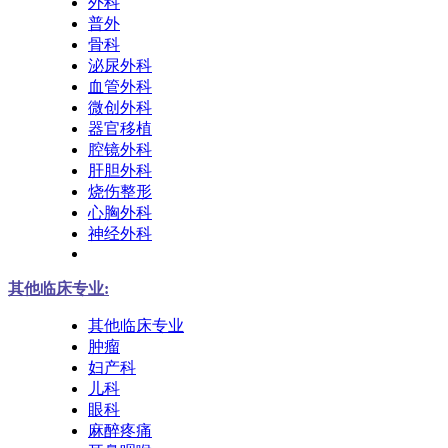
外科
普外
骨科
泌尿外科
血管外科
微创外科
器官移植
腔镜外科
肝胆外科
烧伤整形
心胸外科
神经外科
其他临床专业:
其他临床专业
肿瘤
妇产科
儿科
眼科
麻醉疼痛