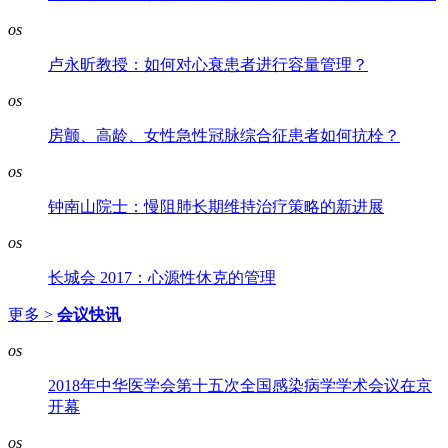
os
卢永昕教授：如何对心衰患者进行容量管理？
os
房颤、高龄、女性急性冠脉综合征患者如何抗栓？
os
钟南山院士：慢阻肺长期维持治疗策略的新进展
os
长城会 2017：心源性休克的管理
更多 >
会议快讯
os
2018年中华医学会第十五次全国感染病学学术会议在京
开幕
os