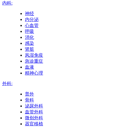
内科:
神经
内分泌
心血管
呼吸
消化
感染
肾脏
风湿免疫
急诊重症
血液
精神心理
外科:
普外
骨科
泌尿外科
血管外科
微创外科
器官移植