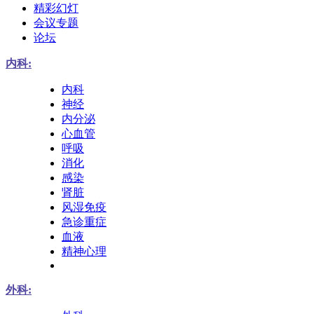
精彩幻灯
会议专题
论坛
内科:
内科
神经
内分泌
心血管
呼吸
消化
感染
肾脏
风湿免疫
急诊重症
血液
精神心理
外科: