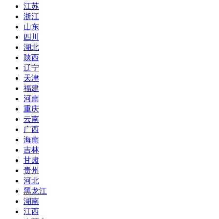
江苏
浙江
山东
四川
湖北
陕西
辽宁
天津
福建
河南
重庆
云南
广西
海南
吉林
甘肃
贵州
河北
黑龙江
湖南
江西