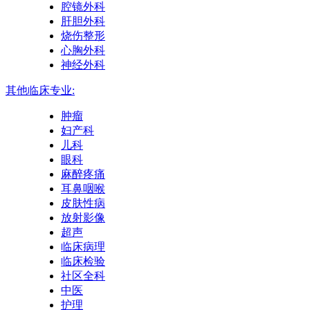
腔镜外科
肝胆外科
烧伤整形
心胸外科
神经外科
其他临床专业:
肿瘤
妇产科
儿科
眼科
麻醉疼痛
耳鼻咽喉
皮肤性病
放射影像
超声
临床病理
临床检验
社区全科
中医
护理