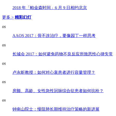
2018 年「帕金森时间」6 月 9 日相约北京
更多 >
精彩幻灯
os
AAOS 2017：骨不连治疗，要像园丁一样思考
os
长城会 2017：如何避免药物不良反应所致恶性心律失常
os
卢永昕教授：如何对心衰患者进行容量管理？
os
房颤、高龄、女性急性冠脉综合征患者如何抗栓？
os
钟南山院士：慢阻肺长期维持治疗策略的新进展