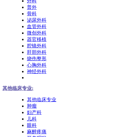
外科
普外
骨科
泌尿外科
血管外科
微创外科
器官移植
腔镜外科
肝胆外科
烧伤整形
心胸外科
神经外科
其他临床专业:
其他临床专业
肿瘤
妇产科
儿科
眼科
麻醉疼痛