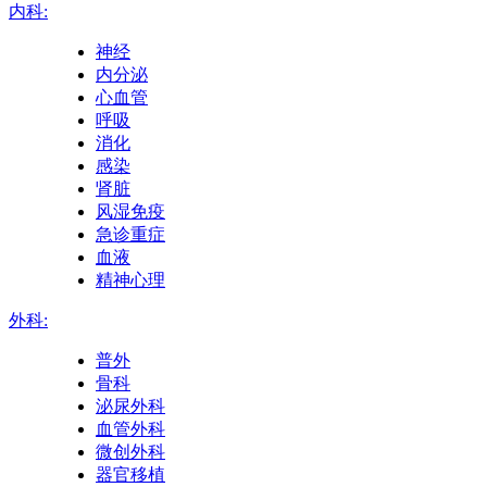
内科:
神经
内分泌
心血管
呼吸
消化
感染
肾脏
风湿免疫
急诊重症
血液
精神心理
外科:
普外
骨科
泌尿外科
血管外科
微创外科
器官移植