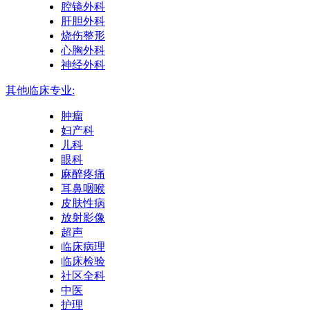
腔镜外科
肝胆外科
烧伤整形
心胸外科
神经外科
其他临床专业:
肿瘤
妇产科
儿科
眼科
麻醉疼痛
耳鼻咽喉
皮肤性病
放射影像
超声
临床病理
临床检验
社区全科
中医
护理