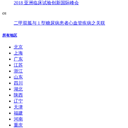
2018 亚洲临床试验创新国际峰会
os
二甲双胍与 1 型糖尿病患者心血管疾病之关联
所有地区
北京
上海
广东
江苏
浙江
山东
四川
湖北
陕西
辽宁
天津
福建
河南
重庆