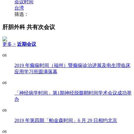
会议时间
台湾
筛选：
肝胆外科
共有次会议
更多 >
近期会议
os
2019 年癫痫时间（福州）暨癫痫诊治进展及电生理临床
应用学习班圆满落幕
os
「神经病学时间」第1期神经脱髓鞘时间学术会议成功举
办
os
2019 年第四期「帕金森时间」6 月 29 日相约北京
os