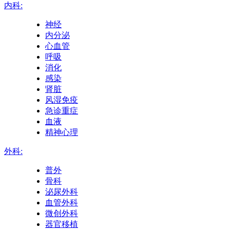
内科:
神经
内分泌
心血管
呼吸
消化
感染
肾脏
风湿免疫
急诊重症
血液
精神心理
外科:
普外
骨科
泌尿外科
血管外科
微创外科
器官移植