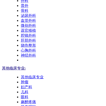
外科
普外
骨科
泌尿外科
血管外科
微创外科
器官移植
腔镜外科
肝胆外科
烧伤整形
心胸外科
神经外科
其他临床专业:
其他临床专业
肿瘤
妇产科
儿科
眼科
麻醉疼痛