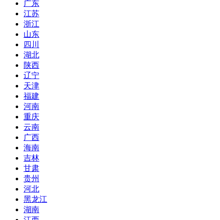
广东
江苏
浙江
山东
四川
湖北
陕西
辽宁
天津
福建
河南
重庆
云南
广西
海南
吉林
甘肃
贵州
河北
黑龙江
湖南
江西