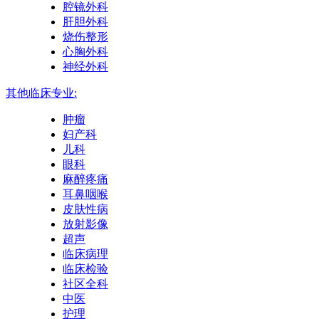
腔镜外科
肝胆外科
烧伤整形
心胸外科
神经外科
其他临床专业:
肿瘤
妇产科
儿科
眼科
麻醉疼痛
耳鼻咽喉
皮肤性病
放射影像
超声
临床病理
临床检验
社区全科
中医
护理