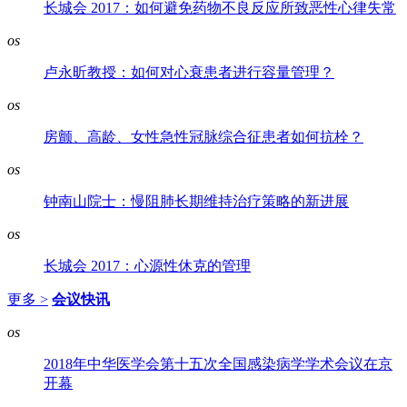
长城会 2017：如何避免药物不良反应所致恶性心律失常
os
卢永昕教授：如何对心衰患者进行容量管理？
os
房颤、高龄、女性急性冠脉综合征患者如何抗栓？
os
钟南山院士：慢阻肺长期维持治疗策略的新进展
os
长城会 2017：心源性休克的管理
更多 >
会议快讯
os
2018年中华医学会第十五次全国感染病学学术会议在京
开幕