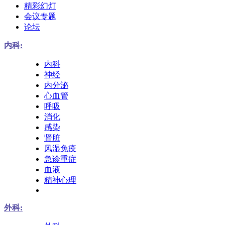
精彩幻灯
会议专题
论坛
内科:
内科
神经
内分泌
心血管
呼吸
消化
感染
肾脏
风湿免疫
急诊重症
血液
精神心理
外科: