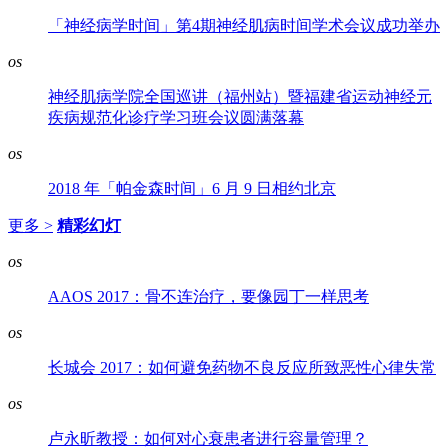
「神经病学时间」第4期神经肌病时间学术会议成功举办
os
神经肌病学院全国巡讲（福州站）暨福建省运动神经元
疾病规范化诊疗学习班会议圆满落幕
os
2018 年「帕金森时间」6 月 9 日相约北京
更多 >
精彩幻灯
os
AAOS 2017：骨不连治疗，要像园丁一样思考
os
长城会 2017：如何避免药物不良反应所致恶性心律失常
os
卢永昕教授：如何对心衰患者进行容量管理？