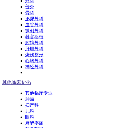
外科
普外
骨科
泌尿外科
血管外科
微创外科
器官移植
腔镜外科
肝胆外科
烧伤整形
心胸外科
神经外科
其他临床专业:
其他临床专业
肿瘤
妇产科
儿科
眼科
麻醉疼痛