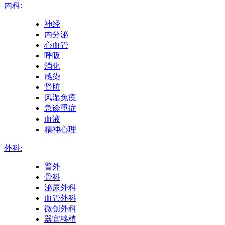
内科:
神经
内分泌
心血管
呼吸
消化
感染
肾脏
风湿免疫
急诊重症
血液
精神心理
外科:
普外
骨科
泌尿外科
血管外科
微创外科
器官移植