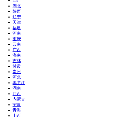
四川
湖北
陕西
辽宁
天津
福建
河南
重庆
云南
广西
海南
吉林
甘肃
贵州
河北
黑龙江
湖南
江西
内蒙古
宁夏
青海
山西