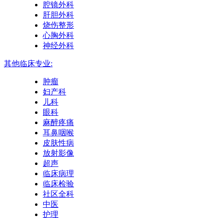
腔镜外科
肝胆外科
烧伤整形
心胸外科
神经外科
其他临床专业:
肿瘤
妇产科
儿科
眼科
麻醉疼痛
耳鼻咽喉
皮肤性病
放射影像
超声
临床病理
临床检验
社区全科
中医
护理