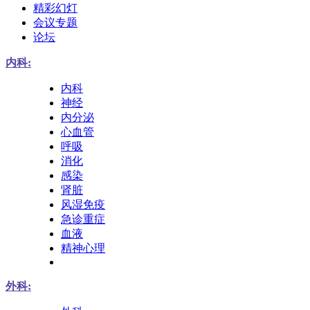
精彩幻灯
会议专题
论坛
内科:
内科
神经
内分泌
心血管
呼吸
消化
感染
肾脏
风湿免疫
急诊重症
血液
精神心理
外科: