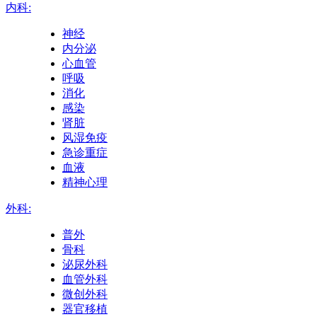
内科:
神经
内分泌
心血管
呼吸
消化
感染
肾脏
风湿免疫
急诊重症
血液
精神心理
外科:
普外
骨科
泌尿外科
血管外科
微创外科
器官移植