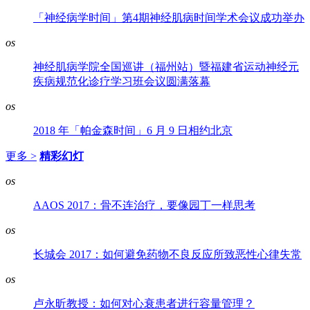
「神经病学时间」第4期神经肌病时间学术会议成功举办
os
神经肌病学院全国巡讲（福州站）暨福建省运动神经元
疾病规范化诊疗学习班会议圆满落幕
os
2018 年「帕金森时间」6 月 9 日相约北京
更多 >
精彩幻灯
os
AAOS 2017：骨不连治疗，要像园丁一样思考
os
长城会 2017：如何避免药物不良反应所致恶性心律失常
os
卢永昕教授：如何对心衰患者进行容量管理？