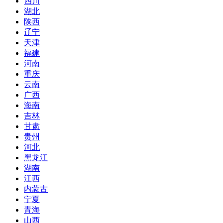
四川
湖北
陕西
辽宁
天津
福建
河南
重庆
云南
广西
海南
吉林
甘肃
贵州
河北
黑龙江
湖南
江西
内蒙古
宁夏
青海
山西