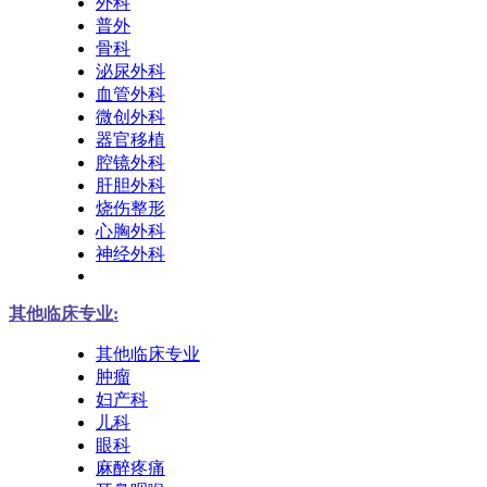
外科
普外
骨科
泌尿外科
血管外科
微创外科
器官移植
腔镜外科
肝胆外科
烧伤整形
心胸外科
神经外科
其他临床专业:
其他临床专业
肿瘤
妇产科
儿科
眼科
麻醉疼痛