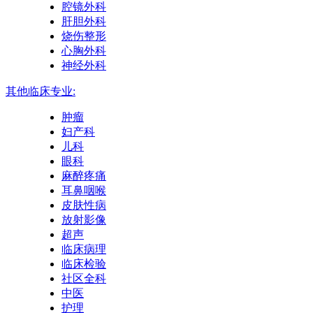
腔镜外科
肝胆外科
烧伤整形
心胸外科
神经外科
其他临床专业:
肿瘤
妇产科
儿科
眼科
麻醉疼痛
耳鼻咽喉
皮肤性病
放射影像
超声
临床病理
临床检验
社区全科
中医
护理