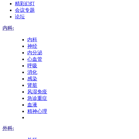
精彩幻灯
会议专题
论坛
内科:
内科
神经
内分泌
心血管
呼吸
消化
感染
肾脏
风湿免疫
急诊重症
血液
精神心理
外科: